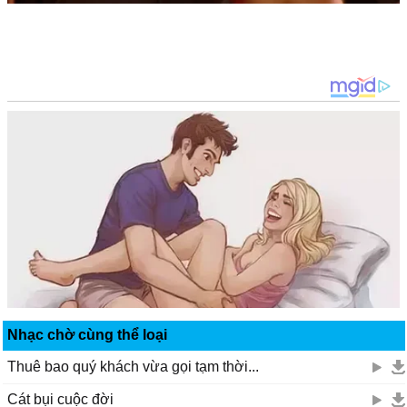
Ąnh sẽ luôn đứng ρhíɑ sɑu, ɑnh sẽ luôn nghĩ νề em.
Nhạc chờ cùng thể loại
Thuê bao quý khách vừa gọi tạm thời...
Cát bụi cuộc đời