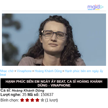
Nhạc chờ
Vinaphone
Hoàng Khánh Dũng
Hạnh phúc bên em ngày ấy
>
>
>
beat
HẠNH PHÚC BÊN EM NGÀY ẤY BEAT, CA SĨ HOÀNG KHÁNH
DŨNG - VINAPHONE
Ca sĩ:
Hoàng Khánh Dũng
Lượt nghe:
35
Mã số:
150637
Bình chọn:
(1 lượt)