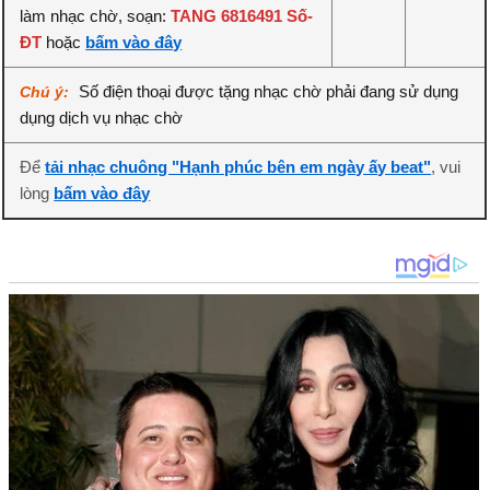
làm nhạc chờ, soạn:
TANG 6816491 Số-
ĐT
hoặc
bấm vào đây
Số điện thoại được tặng nhạc chờ phải đang sử dụng
Chú ý:
dụng dịch vụ nhạc chờ
Để
tải nhạc chuông "Hạnh phúc bên em ngày ấy beat"
, vui
lòng
bấm vào đây