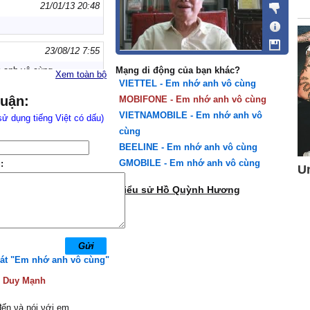
21/01/13 20:48
23/08/12 7:55
 anh vô cùng
Mạng di động của bạn khác?
Xem toàn bộ
VIETTEL - Em nhớ anh vô cùng
23/04/12 14:03
luận:
MOBIFONE - Em nhớ anh vô cùng
941
VIETNAMOBILE - Em nhớ anh vô
sử dụng tiếng Việt có dấu)
cùng
BEELINE - Em nhớ anh vô cùng
GMOBILE - Em nhớ anh vô cùng
:
Tiểu sử Hồ Quỳnh Hương
hát "Em nhớ anh vô cùng"
:
Duy Mạnh
ến νà nói νới em