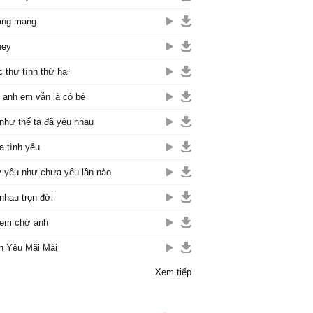
ang mang
ney
 thư tình thứ hai
 anh em vẫn là cô bé
như thế ta đã yêu nhau
 tình yêu
 yêu như chưa yêu lần nào
nhau trọn đời
em chờ anh
h Yêu Mãi Mãi
Xem tiếp