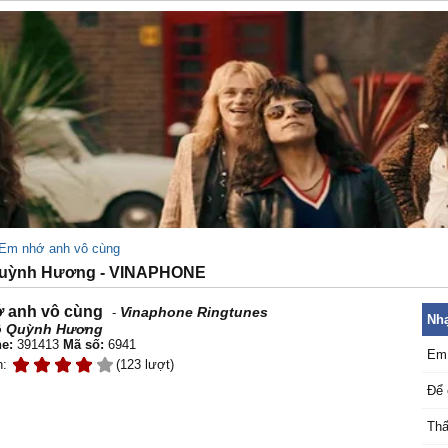
Em nhớ anh vô cùng
Quỳnh Hương - VINAPHONE
 anh vô cùng
Vinaphone Ringtunes
-
Nhạ
ồ Quỳnh Hương
e:
391413
Mã số:
6941
Em 
n:
(123 lượt)
Để 
Thấ