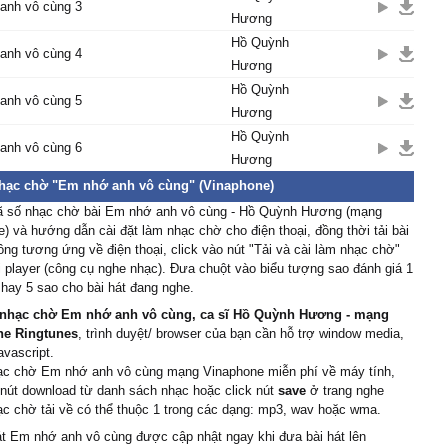
anh vô cùng 3
Hương
Hồ Quỳnh
anh vô cùng 4
Hương
Hồ Quỳnh
anh vô cùng 5
Hương
Hồ Quỳnh
anh vô cùng 6
Hương
nhạc chờ "Em nhớ anh vô cùng" (Vinaphone)
ã số nhạc chờ bài Em nhớ anh vô cùng - Hồ Quỳnh Hương (mạng
) và hướng dẫn cài đặt làm nhạc chờ cho điện thoại, đồng thời tải bài
ng tương ứng về điện thoại, click vào nút "Tải và cài làm nhạc chờ"
 player (công cụ nghe nhạc). Đưa chuột vào biểu tượng sao đánh giá 1
 4 hay 5 sao cho bài hát đang nghe.
nhạc chờ Em nhớ anh vô cùng, ca sĩ Hồ Quỳnh Hương - mạng
ne Ringtunes
, trình duyệt/ browser của bạn cần hỗ trợ window media,
avascript.
hạc chờ Em nhớ anh vô cùng mạng Vinaphone miễn phí về máy tính,
 nút download từ danh sách nhạc hoặc click nút
save
ở trang nghe
c chờ tải về có thể thuộc 1 trong các dạng: mp3, wav hoặc wma.
át Em nhớ anh vô cùng được cập nhật ngay khi đưa bài hát lên