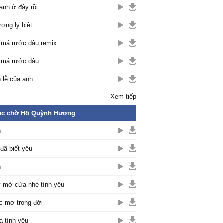
anh ở đây rồi
ơng ly biệt
 má rước dâu remix
 má rước dâu
 lễ của anh
Xem tiếp
ạc chờ Hồ Quỳnh Hương
h
 đã biết yêu
h
 mở cửa nhé tình yêu
 mơ trong đời
 tình yêu