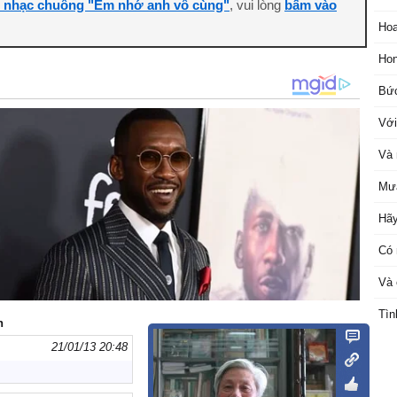
i nhạc chuông "Em nhớ anh vô cùng"
, vui lòng
bấm vào
Ho
Ho
Bức
Với
Và 
Mưa
Hãy
Có 
Và 
Tìn
n
21/01/13 20:48