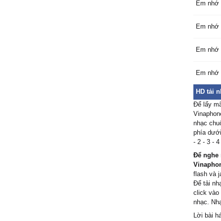
Em nhớ 
Em nhớ 
Em nhớ 
Em nhớ 
HD tải 
Để lấy m
Vinaphone
nhạc chuô
phía dưới
- 2 - 3 -
Để nghe 
Vinapho
flash và j
Để tải n
click vào
nhạc. Nhạ
Lời bài h