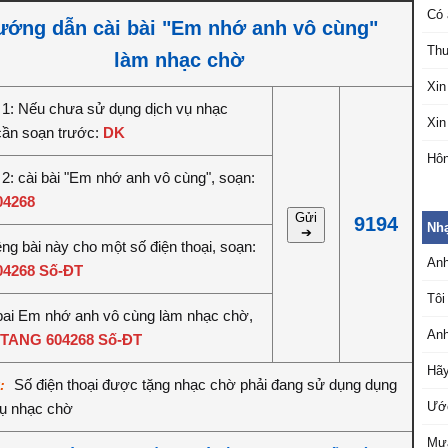
Có 
ướng dẫn cài bài "Em nhớ anh vô cùng"
Thư
làm nhạc chờ
Xin
1: Nếu chưa sử dụng dịch vụ nhạc
Xin
cần soạn trước:
DK
Hôn
2: cài bài "Em nhớ anh vô cùng", soạn:
04268
Gửi
9194
Nh
➔
êng bài này cho một số điện thoại, soạn:
An
04268 Số-ĐT
Tôi
bai Em nhớ anh vô cùng làm nhạc chờ,
An
TANG 604268 Số-ĐT
Hãy
Số điện thoại được tặng nhạc chờ phải đang sử dụng dụng
ý:
Ước
vụ nhạc chờ
Mưa