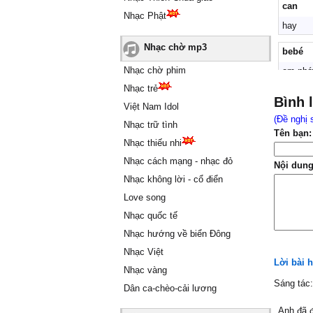
can
Nhạc Phật
hay
Nhạc chờ mp3
bebé
Nhạc chờ phim
em nhớ
Nhạc trẻ
6366
Bình 
Việt Nam Idol
CHO 6
(Đề nghị 
Nhạc trữ tình
Tên bạn:
Nhạc thiếu nhi
Nhạc cách mạng - nhạc đỏ
Nội dung
Nhạc không lời - cổ điển
Love song
Nhạc quốc tế
Nhạc hướng về biển Đông
Nhạc Việt
Lời bài 
Nhạc vàng
Sáng tác
Dân ca-chèo-cải lương
Ąnh đã đ