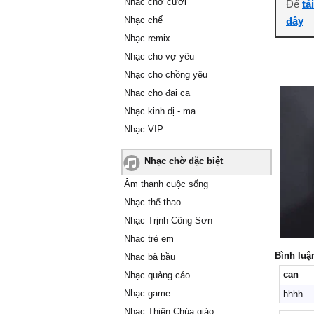
Nhạc chờ cười
Để
tả
Nhạc chế
đây
Nhạc remix
Nhạc cho vợ yêu
Nhạc cho chồng yêu
Nhạc cho đại ca
Nhạc kinh dị - ma
Nhạc VIP
Nhạc chờ đặc biệt
Âm thanh cuộc sống
Nhạc thể thao
Nhạc Trịnh Công Sơn
Nhạc trẻ em
Bình luậ
Nhạc bà bầu
can
Nhạc quảng cáo
Nhạc game
hhhh
Nhạc Thiên Chúa giáo