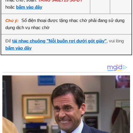
hoặc
bấm vào đây
Số điện thoại được tặng nhạc chờ phải đang sử dụng
Chú ý:
dụng dịch vụ nhạc chờ
Để
tải nhạc chuông "Nỗi buồn rơi dưới gót giày"
, vui lòng
bấm vào đây