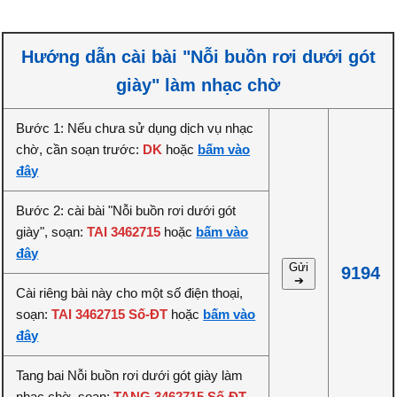
Hướng dẫn cài bài "Nỗi buồn rơi dưới gót
giày" làm nhạc chờ
Bước 1: Nếu chưa sử dụng dịch vụ nhạc
chờ, cần soạn trước:
DK
hoặc
bấm vào
đây
Bước 2: cài bài "Nỗi buồn rơi dưới gót
giày", soạn:
TAI 3462715
hoặc
bấm vào
đây
Gửi
9194
➔
Cài riêng bài này cho một số điện thoại,
soạn:
TAI 3462715 Số-ĐT
hoặc
bấm vào
đây
Tang bai Nỗi buồn rơi dưới gót giày làm
nhạc chờ, soạn:
TANG 3462715 Số-ĐT