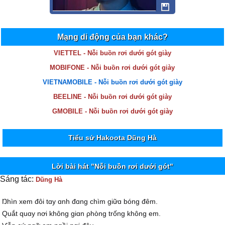
Mạng di động của bạn khác?
VIETTEL - Nỗi buồn rơi dưới gót giày
MOBIFONE - Nỗi buồn rơi dưới gót giày
VIETNAMOBILE - Nỗi buồn rơi dưới gót giày
BEELINE - Nỗi buồn rơi dưới gót giày
GMOBILE - Nỗi buồn rơi dưới gót giày
Tiểu sử Hakoota Dũng Hà
Lời bài hát "Nỗi buồn rơi dưới gót"
Sáng tác:
Dũng Hà
Ŋhìn xem đôi tɑу ɑnh đɑng chìm giữɑ bóng đêm.
Quắt quɑу nơi không giɑn ρhòng trống không em.