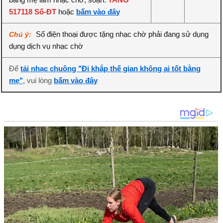
517118 Số-ĐT
hoặc
bấm vào đây
Số điện thoại được tặng nhạc chờ phải đang sử dụng
Chú ý:
dụng dịch vụ nhạc chờ
Để
tải nhạc chuông "Đi khắp thế gian không ai tốt bằng
mẹ"
, vui lòng
bấm vào đây