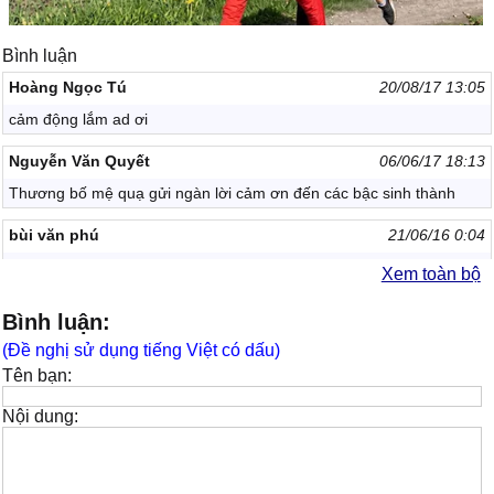
Bình luận
Hoàng Ngọc Tú
20/08/17 13:05
cảm động lắm ad ơi
Nguyễn Văn Quyết
06/06/17 18:13
Thương bố mệ quạ gửi ngàn lời cảm ơn đến các bậc sinh thành
bùi văn phú
21/06/16 0:04
Hay
Xem toàn bộ
minh man truong
01/02/16 12:54
Bình luận:
nghe cũng cảm động lắm bạn ạ
(Đề nghị sử dụng tiếng Việt có dấu)
Tên bạn:
Huyền nguyên
07/11/15 12:00
Kac koa tkuog cka me cua mjnk hk nkoa
Nội dung:
phongtran
31/08/15 8:35
hay và ý nghĩa quá