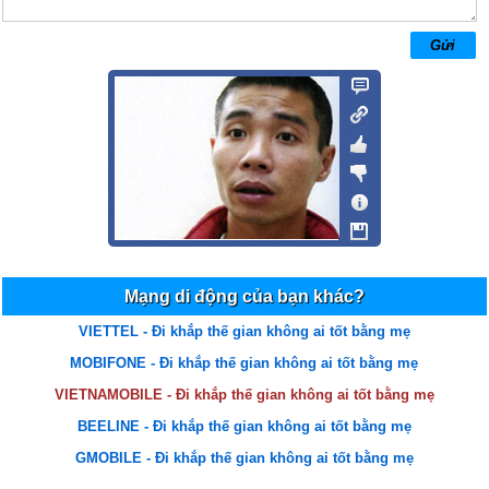
01644770235
15/08/15 21:05
Hay
Lan
05/06/15 14:23
Minh muon tai nhac ve may
hoàng nam
13/12/14 7:22
Ý nghĩa wá anh oi
Nguyen thi Mai
27/11/14 23:15
A xin tang em bai hat va chuc e luon luon manh me len va khi nao a
Mạng di động của bạn khác?
cung ở ben em
VIETTEL - Đi khắp thế gian không ai tốt bằng mẹ
hùng 0976053374
24/11/14 9:14
MOBIFONE - Đi khắp thế gian không ai tốt bằng mẹ
hay lắm ạ
VIETNAMOBILE - Đi khắp thế gian không ai tốt bằng mẹ
hay hay hay
14/11/14 20:57
BEELINE - Đi khắp thế gian không ai tốt bằng mẹ
bài này quá hay là đằng khác
GMOBILE - Đi khắp thế gian không ai tốt bằng mẹ