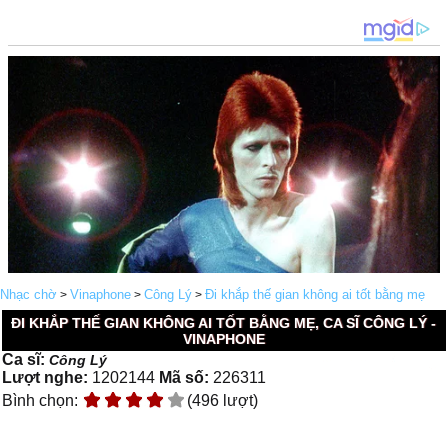
Nhạc chờ
Vinaphone
Công Lý
Đi khắp thế gian không ai tốt bằng mẹ
>
>
>
ĐI KHẮP THẾ GIAN KHÔNG AI TỐT BẰNG MẸ, CA SĨ CÔNG LÝ -
VINAPHONE
Ca sĩ:
Công Lý
Lượt nghe:
1202144
Mã số:
226311
Bình chọn:
(496 lượt)