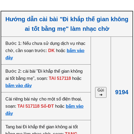
Hướng dẫn cài bài "Đi khắp thế gian không
ai tốt bằng mẹ" làm nhạc chờ
Bước 1: Nếu chưa sử dụng dịch vụ nhạc
chờ, cần soạn trước:
DK
hoặc
bấm vào
đây
Bước 2: cài bài "Đi khắp thế gian không
ai tốt bằng mẹ", soạn:
TAI 517118
hoặc
bấm vào đây
Gửi
9194
➔
Cài riêng bài này cho một số điện thoại,
soạn:
TAI 517118 Số-ĐT
hoặc
bấm vào
đây
Tang bai Đi khắp thế gian không ai tốt
bằng mẹ làm nhạc chờ, soạn:
TANG