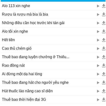
bí mật trái tim
04/03/14 15:33
Alo 113 xin nghe
con thương ba mẹ nhiều lắm
Rượu là rượu mà bia là bia
giau ten!!^^!
15/02/14 15:58
Những điều cần học trước khi tán gái
huhu ba má ơ!!!!!!!!!!!!!!1con thuong ba má nhiều nhiều lắm
lun!!!!!!!!!1
Alo tôi xin nghe
hoai
14/02/14 23:04
Hết tiền
bai nay ten gi dzay may ban
Cao thủ chém gió
thắng
04/02/14 14:52
Thuê bao đang luyện chưởng ở Thiếu...
hayyyyyyyyyyy
Rao đồng nát
thơ
31/01/14 10:45
Ai đừng một dạ hai lòng
giờ nghe bài này mình tương ba mẹ nhìu hơn
Thuê bao đang hát cho người yêu nghe
Hút thuốc lào nâng cao sĩ diện
Thuê bao thời hiện đại 3G