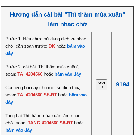
Hướng dẫn cài bài "Thì thầm mùa xuân"
làm nhạc chờ
Bước 1: Nếu chưa sử dụng dịch vụ nhạc
chờ, cần soạn trước:
DK
hoặc
bấm vào
đây
Bước 2: cài bài "Thì thầm mùa xuân",
soạn:
TAI 4204560
hoặc
bấm vào đây
Gửi
9194
➔
Cài riêng bài này cho một số điện thoại,
soạn:
TAI 4204560 Số-ĐT
hoặc
bấm vào
đây
Tang bai Thì thầm mùa xuân làm nhạc
chờ, soạn:
TANG 4204560 Số-ĐT
hoặc
bấm vào đây