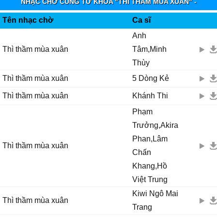
NHẠC CHỜ CÙNG TỪ KHÓA "THÌ THẦM MÙA XUÂN" -
VINAPHONE RINGTUNES
Tên nhạc chờ
Ca sĩ
Anh
Thì thầm mùa xuân
Tâm,Minh
Thùy
Thì thầm mùa xuân
5 Dòng Kẻ
Thì thầm mùa xuân
Khánh Thi
Phạm
Trưởng,Akira
Phan,Lâm
Thì thầm mùa xuân
Chấn
Khang,Hồ
Việt Trung
Kiwi Ngô Mai
Thì thầm mùa xuân
Trang