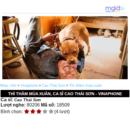
Nhạc chờ
Vinaphone
Cao Thái Sơn
Thì thầm mùa xuân
>
>
>
THÌ THẦM MÙA XUÂN, CA SĨ CAO THÁI SƠN - VINAPHONE
Ca sĩ:
Cao Thái Sơn
Lượt nghe:
80206
Mã số:
18509
Bình chọn:
(4 lượt)