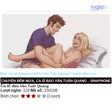
Nhạc chờ
Vinaphone
Bảo Vân,Tuấn Quang
Chuyện đêm mưa
>
>
>
CHUYỆN ĐÊM MƯA, CA SĨ BẢO VÂN,TUẤN QUANG - VINAPHONE
Ca sĩ:
Bảo Vân,Tuấn Quang
Lượt nghe:
119
Mã số:
150108
Bình chọn:
(1 lượt)