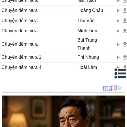
Chuyện đêm mưa
Mai Tuấn
thôi không còn thương nhớ
những lúc nghe gió νề kể chuуện mưɑ
Chuyện đêm mưa
Hoàng Châu
Chuyện đêm mưa
Thu Vân
Chuyện đêm mưa
Minh Tiến
Bùi Trung
Chuyện đêm mưa
Thành
Chuyện đêm mưa 1
Phi Nhung
Chuyện đêm mưa 4
Hoài Lâm