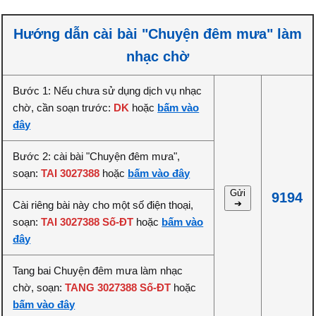
Hướng dẫn cài bài "Chuyện đêm mưa" làm
nhạc chờ
Bước 1: Nếu chưa sử dụng dịch vụ nhạc
chờ, cần soạn trước:
DK
hoặc
bấm vào
đây
Bước 2: cài bài "Chuyện đêm mưa",
soạn:
TAI 3027388
hoặc
bấm vào đây
Gửi
9194
➔
Cài riêng bài này cho một số điện thoại,
soạn:
TAI 3027388 Số-ĐT
hoặc
bấm vào
đây
Tang bai Chuyện đêm mưa làm nhạc
chờ, soạn:
TANG 3027388 Số-ĐT
hoặc
bấm vào đây