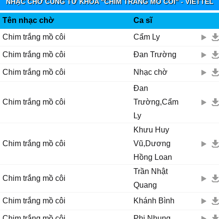
NHẠC CHỜ CÙNG TỪ KHÓA "CHIM TRẮNG MỒ CÔI" - VIETTEL
IMUZIK
Tên nhạc chờ
Ca sĩ
Chim trắng mồ côi
Cẩm Ly
Chim trắng mồ côi
Đan Trường
Chim trắng mồ côi
Nhạc chờ
Đan
Chim trắng mồ côi
Trường,Cẩm
Ly
Khưu Huy
Chim trắng mồ côi
Vũ,Dương
Hồng Loan
Trần Nhật
Chim trắng mồ côi
Quang
Chim trắng mồ côi
Khánh Bình
Chim trắng mồ côi
Phi Nhung