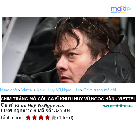
Nhạc chờ
Viettel
Khưu Huy Vũ,Ngọc Hân
Chim trắng mồ côi
>
>
>
CHIM TRẮNG MỒ CÔI, CA SĨ KHƯU HUY VŨ,NGỌC HÂN - VIETTEL
Ca sĩ:
Khưu Huy Vũ,Ngọc Hân
Lượt nghe:
559
Mã số:
325504
Bình chọn:
(1 lượt)