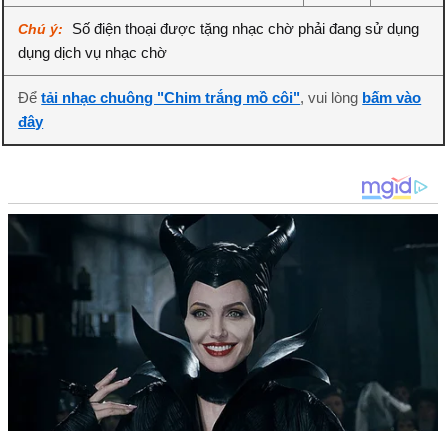
Số điện thoại được tặng nhạc chờ phải đang sử dụng
Chú ý:
dụng dịch vụ nhạc chờ
Để
tải nhạc chuông "Chim trắng mồ côi"
, vui lòng
bấm vào
đây