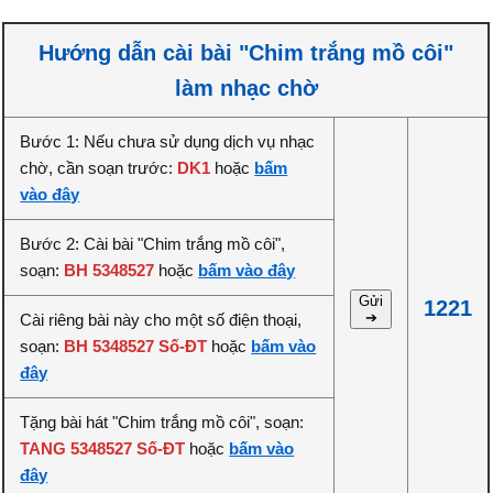
Hướng dẫn cài bài "Chim trắng mồ côi"
làm nhạc chờ
Bước 1: Nếu chưa sử dụng dịch vụ nhạc
chờ, cần soạn trước:
DK1
hoặc
bấm
vào đây
Bước 2: Cài bài "Chim trắng mồ côi",
soạn:
BH 5348527
hoặc
bấm vào đây
Gửi
1221
➔
Cài riêng bài này cho một số điện thoại,
soạn:
BH 5348527 Số-ĐT
hoặc
bấm vào
đây
Tặng bài hát "Chim trắng mồ côi", soạn:
TANG 5348527 Số-ĐT
hoặc
bấm vào
đây