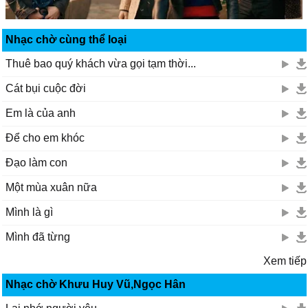
Nhạc chờ cùng thể loại
Thuê bao quý khách vừa gọi tạm thời...
Cát bụi cuộc đời
Em là của anh
Để cho em khóc
Đạo làm con
Một mùa xuân nữa
Mình là gì
Mình đã từng
Xem tiếp
Nhạc chờ Khưu Huy Vũ,Ngọc Hân