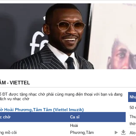
M - VIETTEL
 ĐT được tặng nhạc chờ phải cùng mạng điện thoại với bạn và đang
Nhạ
dịch vụ nhạc chờ
50 
ờ Hoài Phương,Tâm Tâm (Viettel Imuzik)
Thu
c chờ
Ca sĩ
thời
Hoài
ng mồ côi
Phương,Tâm
Alo