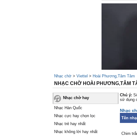
Nhạc chờ
>
Viettel
>
Hoài Phương,Tâm Tâm
NHẠC CHỜ HOÀI PHƯƠNG,TÂM TÂ
Chú ý:
Số
Nhạc chờ hay
sử dụng 
Nhạc Hàn Quốc
Nhạc ch
Nhạc cực hay chọn lọc
Tên nhạ
Nhạc trẻ hay nhất
Nhạc không lời hay nhất
Chim trắ