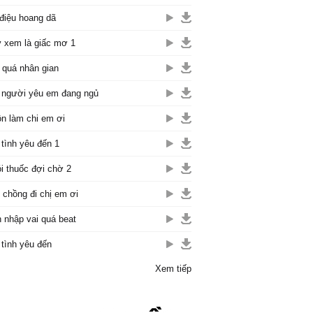
điệu hoang dã
 xem là giấc mơ 1
 quá nhân gian
 người yêu em đang ngủ
n làm chi em ơi
 tình yêu đến 1
i thuốc đợi chờ 2
 chồng đi chị em ơi
 nhập vai quá beat
 tình yêu đến
Xem tiếp