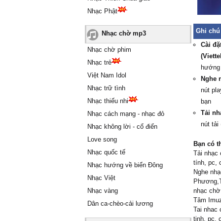
Nhạc Phật
Ghi chú
Nhạc chờ mp3
Cài đặ
Nhạc chờ phim
(Viett
Nhạc trẻ
hướng
Việt Nam Idol
Nghe n
Nhạc trữ tình
nút pla
Nhạc thiếu nhi
bạn
Tải nh
Nhạc cách mạng - nhạc đỏ
nút tải
Nhạc không lời - cổ điển
Love song
Bạn có t
Nhạc quốc tế
Tải nhạc 
tính, pc,
Nhạc hướng về biển Đông
Nghe nhạ
Nhạc Việt
Phương,T
Nhạc vàng
nhạc chờ
Tâm Imuz
Dân ca-chèo-cải lương
Tai nhac 
tinh, pc,