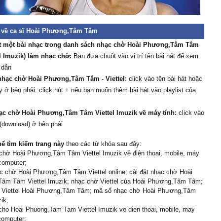
 về ca sĩ Hoài Phương,Tâm Tâm
t một bài nhạc trong danh sách nhạc chờ Hoài Phương,Tâm Tâm
el Imuzik) làm nhạc chờ:
Bạn đưa chuột vào vị trí tên bài hát để xem
 dẫn
hạc chờ Hoài Phương,Tâm Tâm - Viettel:
click vào tên bài hát hoặc
y ở bên phải; click nút + nếu bạn muốn thêm bài hát vào playlist của
ạc chờ Hoài Phương,Tâm Tâm Viettel Imuzik về máy tính:
click vào
 (download) ở bên phải
hể tìm kiếm trang này
theo các từ khóa sau đây:
chờ Hoài Phương,Tâm Tâm Viettel Imuzik về điện thoại, mobile, máy
 computer;
c chờ Hoài Phương,Tâm Tâm Viettel online; cài đặt nhạc chờ Hoài
âm Tâm Viettel Imuzik; nhạc chờ Viettel của Hoài Phương,Tâm Tâm;
 Viettel Hoài Phương,Tâm Tâm; mã số nhạc chờ Hoài Phương,Tâm
ik;
cho Hoai Phuong,Tam Tam Viettel Imuzik ve dien thoai, mobile, may
 computer;