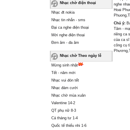
Nhạc chờ điện thoại
nghe nhac
Hoai Phuo
Nhạc đt nokia
Phuong,T
Nhạc tin nhắn - sms
Chú ý:
Bạ
Đại ca nghe điện thoại
Tâm - mạ
riêng ca
Mời nghe điện thoại
của ca s
Đơn âm - đa âm
công cụ t
Phương,
Nhạc chờ Theo ngày lễ
Mừng sinh nhật
Tết - năm mới
Nhạc vui đón tết
Nhạc đám cưới
Nhạc chờ mùa xuân
Valentine 14-2
QT phụ nữ 8-3
Cá tháng tư 1-4
Quốc tế thiếu nhi 1-6