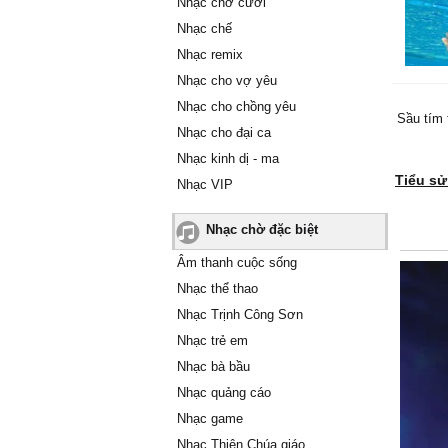
Nhạc chờ cười
Nhạc chế
Nhạc remix
Nhạc cho vợ yêu
Nhạc cho chồng yêu
Sầu tím 
Nhạc cho đại ca
Nhạc kinh dị - ma
Tiểu s
Nhạc VIP
Nhạc chờ đặc biệt
Âm thanh cuộc sống
Nhạc thể thao
Nhạc Trịnh Công Sơn
Nhạc trẻ em
Nhạc bà bầu
Nhạc quảng cáo
Nhạc game
Nhạc Thiên Chúa giáo