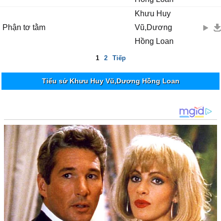
Khưu Huy
Phận tơ tằm
Vũ,Dương
Hồng Loan
1
2
Tiếp
Tiểu sử Khưu Huy Vũ,Dương Hồng Loan