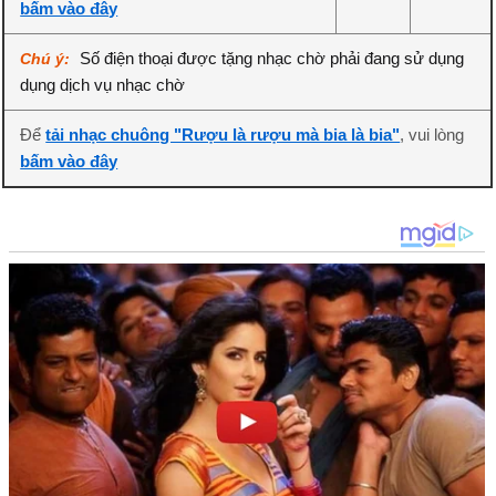
bấm vào đây
Số điện thoại được tặng nhạc chờ phải đang sử dụng
Chú ý:
dụng dịch vụ nhạc chờ
Để
tải nhạc chuông "Rượu là rượu mà bia là bia"
, vui lòng
bấm vào đây