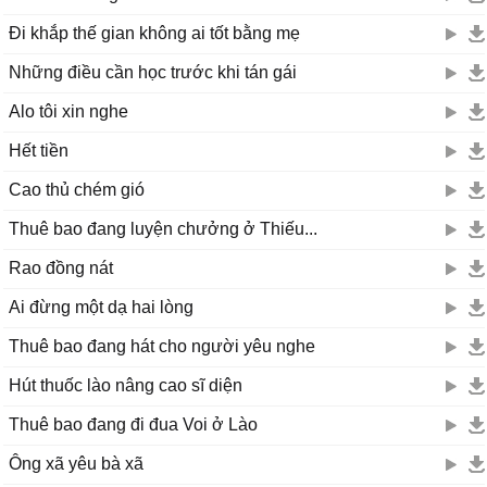
Đi khắp thế gian không ai tốt bằng mẹ
nguyen chinh dem
04/09/12 18:33
hay thật chứ
Những điều cần học trước khi tán gái
thanh nhan
01/09/12 19:33
Alo tôi xin nghe
hay do
Hết tiền
duy lâm
01/08/12 18:26
Cao thủ chém gió
hay wa ah muon nge nua do
Thuê bao đang luyện chưởng ở Thiếu...
anh tuyet
01/08/12 9:44
Rao đồng nát
hai wá di haha
Ai đừng một dạ hai lòng
tiên
28/07/12 10:08
Thuê bao đang hát cho người yêu nghe
sao nghe mắc cười quá dza.....
Hút thuốc lào nâng cao sĩ diện
tuan
17/07/12 8:29
Thuê bao đang đi đua Voi ở Lào
sao lai the
Ông xã yêu bà xã
_HoanTuNgox_
03/07/12 14:48