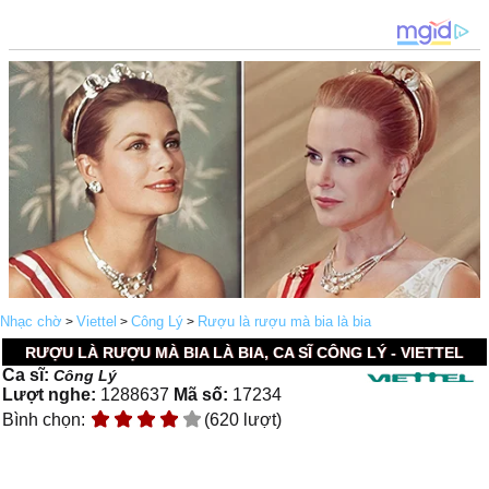
Nhạc chờ
Viettel
Công Lý
Rượu là rượu mà bia là bia
>
>
>
RƯỢU LÀ RƯỢU MÀ BIA LÀ BIA, CA SĨ CÔNG LÝ - VIETTEL
Ca sĩ:
Công Lý
Lượt nghe:
1288637
Mã số:
17234
Bình chọn:
(620 lượt)