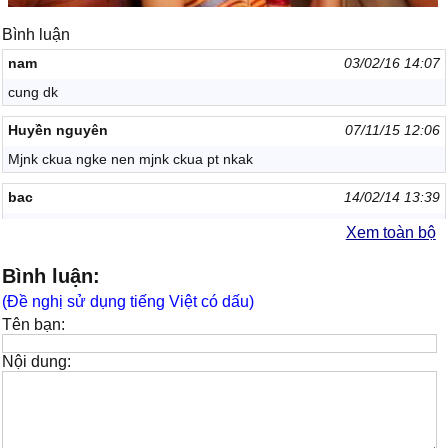
Bình luận
nam
03/02/16 14:07
cung dk
Huyền nguyên
07/11/15 12:06
Mjnk ckua ngke nen mjnk ckua pt nkak
bac
14/02/14 13:39
hay
Xem toàn bộ
đo thi thuy linh
10/02/14 14:33
Bình luận:
hay lam mọ nguoi ọ
(Đề nghị sử dụng tiếng Việt có dấu)
Tên bạn:
Thơ
19/01/14 14:20
Bài hát hay
Nội dung:
chi yeu minh em
15/01/14 22:17
hay