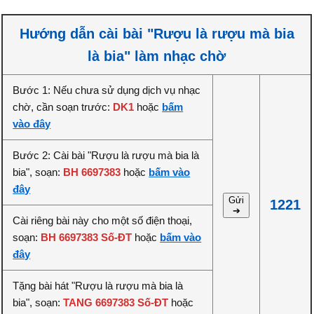
Hướng dẫn cài bài "Rượu là rượu mà bia
là bia" làm nhạc chờ
Bước 1: Nếu chưa sử dụng dịch vụ nhạc
chờ, cần soạn trước:
DK1
hoặc
bấm
vào đây
Bước 2: Cài bài "Rượu là rượu mà bia là
bia", soạn:
BH 6697383
hoặc
bấm vào
đây
Gửi
1221
➔
Cài riêng bài này cho một số điện thoại,
soạn:
BH 6697383 Số-ĐT
hoặc
bấm vào
đây
Tặng bài hát "Rượu là rượu mà bia là
bia", soạn:
TANG 6697383 Số-ĐT
hoặc