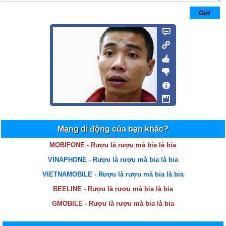
DUNG
11/01/14 12:59
HAY
cường phả lại
20/10/13 13:13
dc hay hay
chuquangthang
01/10/13 17:35
hay nhung buon wa
thu
17/08/13 6:15
hAY
Mạng di động của bạn khác?
Tokio
25/07/13 17:19
MOBIFONE - Rượu là rượu mà bia là bia
Wa hai
VINAPHONE - Rượu là rượu mà bia là bia
VIETNAMOBILE - Rượu là rượu mà bia là bia
Quân Gà
03/06/13 14:55
BEELINE - Rượu là rượu mà bia là bia
buồn cười qua.đúng tâm trạng của mình
GMOBILE - Rượu là rượu mà bia là bia
nguyen van hoang
29/05/13 0:39