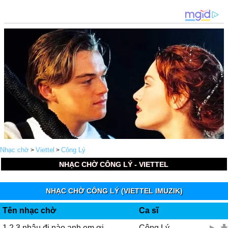
Nhạc chờ
Viettel
Công Lý
>
>
NHẠC CHỜ CÔNG LÝ - VIETTEL
NHẠC CHỜ CÔNG LÝ (VIETTEL IMUZIK)
Tên nhạc chờ
Ca sĩ
1 2 3 nhậu đi nào anh em ơi
Công Lý