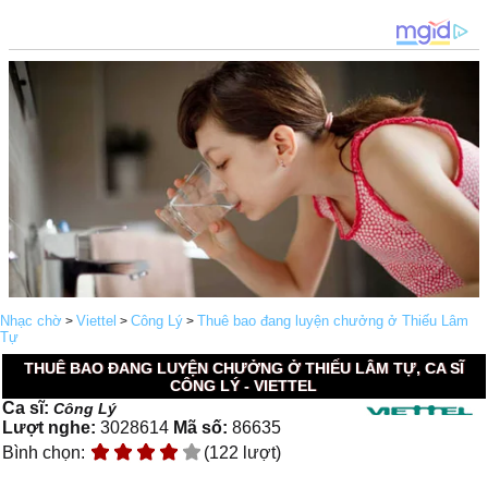
Nhạc chờ
Viettel
Công Lý
Thuê bao đang luyện chưởng ở Thiếu Lâm
>
>
>
Tự
THUÊ BAO ĐANG LUYỆN CHƯỞNG Ở THIẾU LÂM TỰ, CA SĨ
CÔNG LÝ - VIETTEL
Ca sĩ:
Công Lý
Lượt nghe:
3028614
Mã số:
86635
Bình chọn:
(122 lượt)