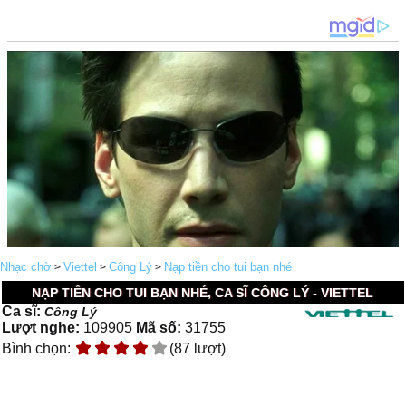
Nhạc chờ
Viettel
Công Lý
Nạp tiền cho tui bạn nhé
>
>
>
NẠP TIỀN CHO TUI BẠN NHÉ, CA SĨ CÔNG LÝ - VIETTEL
Ca sĩ:
Công Lý
Lượt nghe:
109905
Mã số:
31755
Bình chọn:
(87 lượt)