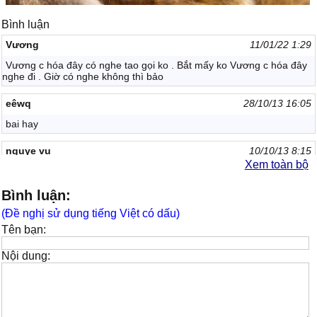
Bình luận
Vương
11/01/22 1:29
Vương c hóa đây có nghe tao gọi ko . Bắt mấy ko Vương c hóa đây
nghe đi . Giờ có nghe không thì bảo
eêwq
28/10/13 16:05
bai hay
nguye vu
10/10/13 8:15
Xem toàn bộ
bai nay hay
Bình luận:
Tiên Cảnh
02/09/13 12:12
(Đề nghị sử dụng tiếng Việt có dấu)
hehe , hay thật
Tên bạn:
ha
28/08/13 20:19
Nội dung:
bai nay nghe tam z thui
linh
17/07/13 11:55
rat hay