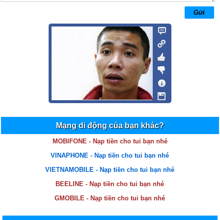
ha
19/03/13 10:48
hay the
Luu an
24/02/13 22:44
Cũng bt thuj
nguyen thi thuy duong
04/01/13 10:37
zo kinh di
ko tên
02/01/13 20:54
Mạng di động của bạn khác?
cái nội dung vs bài hát hàn quốc chả ăn nhập vào đâu cả
MOBIFONE - Nạp tiền cho tui bạn nhé
VINAPHONE - Nạp tiền cho tui bạn nhé
VIETNAMOBILE - Nạp tiền cho tui bạn nhé
BEELINE - Nạp tiền cho tui bạn nhé
GMOBILE - Nạp tiền cho tui bạn nhé