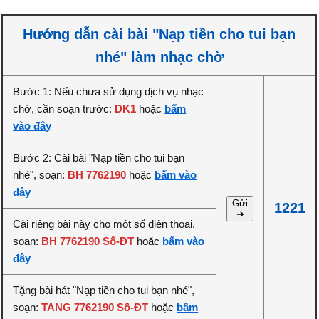
Hướng dẫn cài bài "Nạp tiền cho tui bạn
nhé" làm nhạc chờ
Bước 1: Nếu chưa sử dụng dịch vụ nhạc
chờ, cần soạn trước:
DK1
hoặc
bấm
vào đây
Bước 2: Cài bài "Nạp tiền cho tui bạn
nhé", soạn:
BH 7762190
hoặc
bấm vào
đây
Gửi
1221
➔
Cài riêng bài này cho một số điện thoại,
soạn:
BH 7762190 Số-ĐT
hoặc
bấm vào
đây
Tặng bài hát "Nạp tiền cho tui bạn nhé",
soạn:
TANG 7762190 Số-ĐT
hoặc
bấm