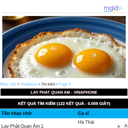
Nhạc chờ
Vinaphone
Page 3
>
> Tìm kiếm >
LAY PHAT QUAN AM - VINAPHONE
KẾT QUẢ TÌM KIẾM (122 KẾT QUẢ - 0.009 GIÂY)
Tên nhạc chờ
Ca sĩ
Hà Thái
Lạy Phật Quan Âm 1