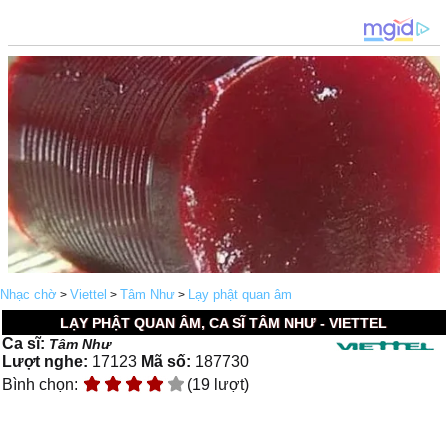
Nhạc chờ
Viettel
Tâm Như
Lạy phật quan âm
>
>
>
LẠY PHẬT QUAN ÂM, CA SĨ TÂM NHƯ - VIETTEL
Ca sĩ:
Tâm Như
Lượt nghe:
17123
Mã số:
187730
Bình chọn:
(19 lượt)