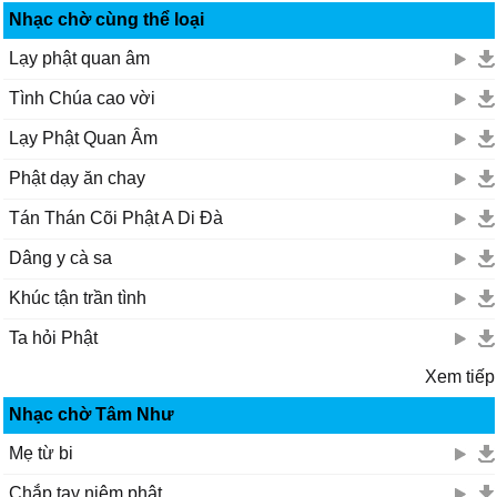
Nhạc chờ cùng thể loại
Lạy phật quan âm
Tình Chúa cao vời
Lạy Phật Quan Âm
Phật dạy ăn chay
Tán Thán Cõi Phật A Di Đà
Dâng y cà sa
Khúc tận trần tình
Ta hỏi Phật
Xem tiếp
Nhạc chờ Tâm Như
Mẹ từ bi
Chắp tay niệm phật