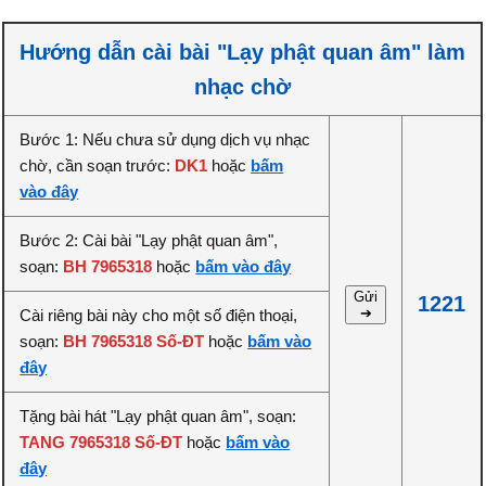
Hướng dẫn cài bài "Lạy phật quan âm" làm
nhạc chờ
Bước 1: Nếu chưa sử dụng dịch vụ nhạc
chờ, cần soạn trước:
DK1
hoặc
bấm
vào đây
Bước 2: Cài bài "Lạy phật quan âm",
soạn:
BH 7965318
hoặc
bấm vào đây
Gửi
1221
➔
Cài riêng bài này cho một số điện thoại,
soạn:
BH 7965318 Số-ĐT
hoặc
bấm vào
đây
Tặng bài hát "Lạy phật quan âm", soạn:
TANG 7965318 Số-ĐT
hoặc
bấm vào
đây