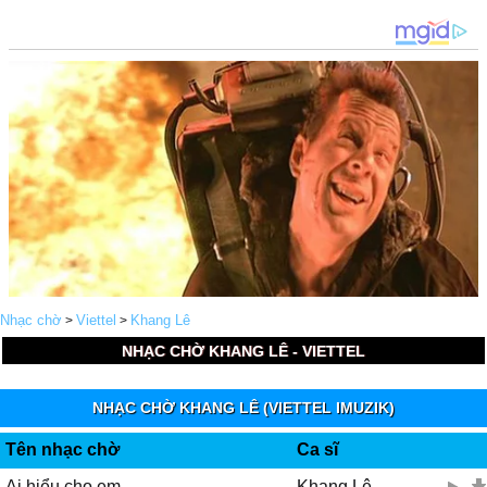
Nhạc chờ
Viettel
Khang Lê
>
>
NHẠC CHỜ KHANG LÊ - VIETTEL
NHẠC CHỜ KHANG LÊ (VIETTEL IMUZIK)
Tên nhạc chờ
Ca sĩ
Ai hiểu cho em
Khang Lê