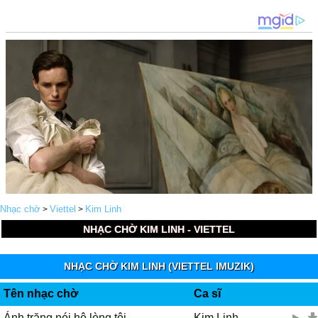
Nhạc chờ
Viettel
Kim Linh
>
>
NHẠC CHỜ KIM LINH - VIETTEL
NHẠC CHỜ KIM LINH (VIETTEL IMUZIK)
Tên nhạc chờ
Ca sĩ
Ánh trăng nói hộ lòng tôi
Kim Linh