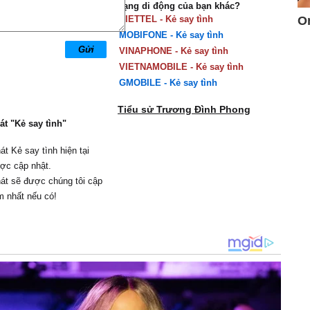
Mạng di động của bạn khác?
VIETTEL - Kẻ say tình
MOBIFONE - Kẻ say tình
VINAPHONE - Kẻ say tình
VIETNAMOBILE - Kẻ say tình
GMOBILE - Kẻ say tình
Tiểu sử Trương Đình Phong
át "Kẻ say tình"
hát Kẻ say tình hiện tại
ợc cập nhật.
hát sẽ được chúng tôi cập
m nhất nếu có!