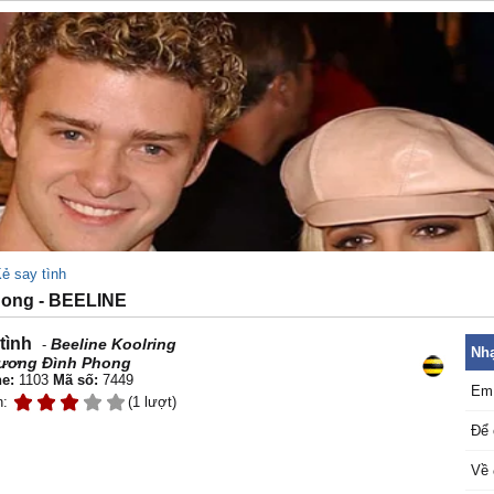
ẻ say tình
hong - BEELINE
tình
Beeline Koolring
-
Nhạ
ương Đình Phong
e:
1103
Mã số:
7449
Em 
n:
(1 lượt)
Để 
Về 