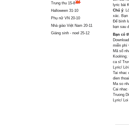
Trung thu 15-8
lyric bài
Chú ý
: L
Halloween 31-10
xác. Bạn 
Phụ nữ VN 20-10
Để bình l
Nhà giáo Việt Nam 20-11
bạn sau đ
Giáng sinh - noel 25-12
Bạn có t
Download/
miễn phí 
Mã số nh
Koolring;
ca sĩ Trư
Lyric/ Lờ
Tai nhac 
dien thoa
Ma so nha
Cai nhac 
Truong Di
Lyric/ Loi