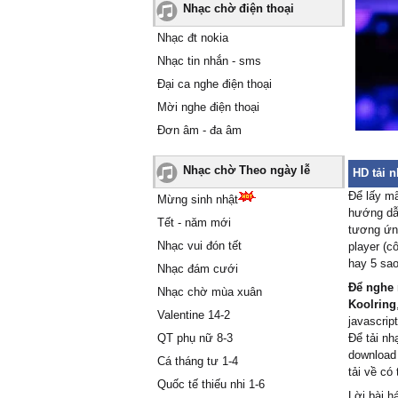
Nhạc chờ điện thoại
Nhạc đt nokia
Nhạc tin nhắn - sms
Đại ca nghe điện thoại
Mời nghe điện thoại
Đơn âm - đa âm
Nhạc chờ Theo ngày lễ
HD tải n
Để lấy mã
Mừng sinh nhật
hướng dẫn
Tết - năm mới
tương ứng
Nhạc vui đón tết
player (c
hay 5 sao
Nhạc đám cưới
Để nghe 
Nhạc chờ mùa xuân
Koolring
Valentine 14-2
javascript
QT phụ nữ 8-3
Để tải nh
download
Cá tháng tư 1-4
tải về có
Quốc tế thiếu nhi 1-6
Lời bài h