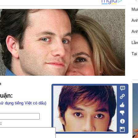
Muố
Anh
Anh
Lần
Tại
n
luận:
sử dụng tiếng Việt có dấu)
: