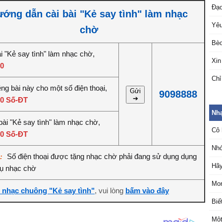
Đạo
ớng dẫn cài bài "Kẻ say tình" làm nhạc
Yêu
chờ
Bèo
i "Kẻ say tình" làm nhạc chờ,
Xin
0
Chỉ
êng bài này cho một số điện thoại,
Gửi
9098888
➔
0 Số-ĐT
Nh
bài "Kẻ say tình" làm nhạc chờ,
Cô 
0 Số-ĐT
Nh
Số điện thoại được tặng nhạc chờ phải đang sử dụng dụng
ý:
Hãy
vụ nhạc chờ
Mo
i nhạc chuông "Kẻ say tình"
, vui lòng
bấm vào đây
Biế
Một