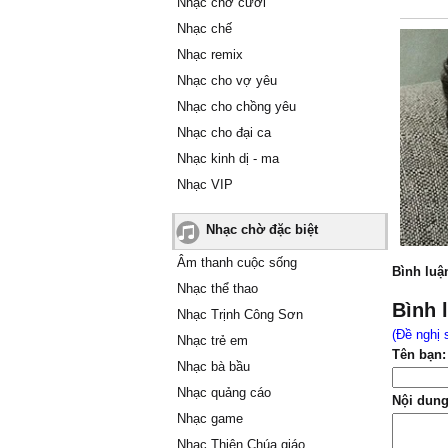
Nhạc chờ cười
Nhạc chế
Nhạc remix
Nhạc cho vợ yêu
Nhạc cho chồng yêu
Nhạc cho đại ca
Nhạc kinh dị - ma
Nhạc VIP
Nhạc chờ đặc biệt
Âm thanh cuộc sống
Bình luậ
Nhạc thể thao
Bình 
Nhạc Trịnh Công Sơn
(Đề nghị 
Nhạc trẻ em
Tên bạn:
Nhạc bà bầu
Nhạc quảng cáo
Nội dung
Nhạc game
Nhạc Thiên Chúa giáo