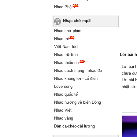
Nhạc Phật
Nhạc chờ mp3
Nhạc chờ phim
Nhạc trẻ
Việt Nam Idol
Nhạc trữ tình
Lời bài h
Nhạc thiếu nhi
Lời bài 
Nhạc cách mạng - nhạc đỏ
chưa đư
Nhạc không lời - cổ điển
Lời bài 
Love song
nhật sớ
Nhạc quốc tế
Nhạc hướng về biển Đông
Nhạc Việt
Nhạc vàng
Dân ca-chèo-cải lương