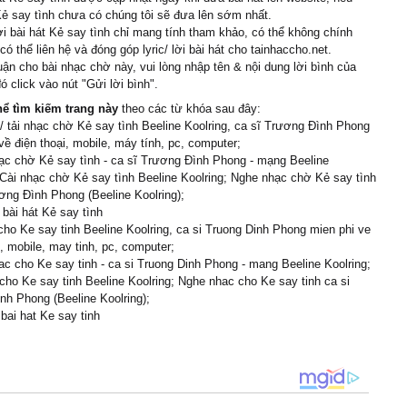
 Kẻ say tình chưa có chúng tôi sẽ đưa lên sớm nhất.
ời bài hát Kẻ say tình chỉ mang tính tham khảo, có thể không chính
có thể liên hệ và đóng góp lyric/ lời bài hát cho tainhaccho.net.
uận cho bài nhạc chờ này, vui lòng nhập tên & nội dung lời bình của
ó click vào nút "Gửi lời bình".
hể tìm kiếm trang này
theo các từ khóa sau đây:
 tải nhạc chờ Kẻ say tình Beeline Koolring, ca sĩ Trương Đình Phong
về điện thoại, mobile, máy tính, pc, computer;
ạc chờ Kẻ say tình - ca sĩ Trương Đình Phong - mạng Beeline
 Cài nhạc chờ Kẻ say tình Beeline Koolring; Nghe nhạc chờ Kẻ say tình
ơng Đình Phong (Beeline Koolring);
i bài hát Kẻ say tình
cho Ke say tinh Beeline Koolring, ca si Truong Dinh Phong mien phi ve
i, mobile, may tinh, pc, computer;
c cho Ke say tinh - ca si Truong Dinh Phong - mang Beeline Koolring;
cho Ke say tinh Beeline Koolring; Nghe nhac cho Ke say tinh ca si
nh Phong (Beeline Koolring);
 bai hat Ke say tinh