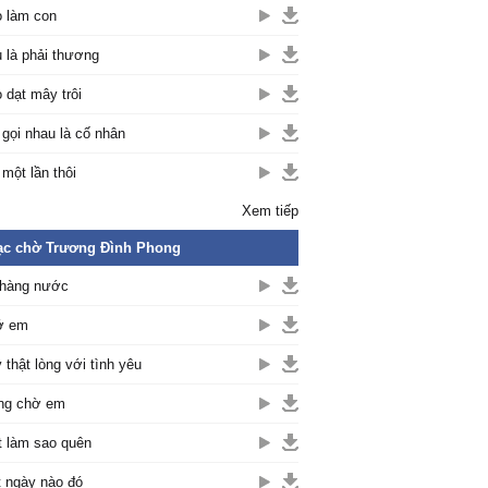
 làm con
 là phải thương
 dạt mây trôi
 gọi nhau là cố nhân
 một lần thôi
Xem tiếp
ạc chờ Trương Đình Phong
hàng nước
ớ em
 thật lòng với tình yêu
ng chờ em
t làm sao quên
 ngày nào đó