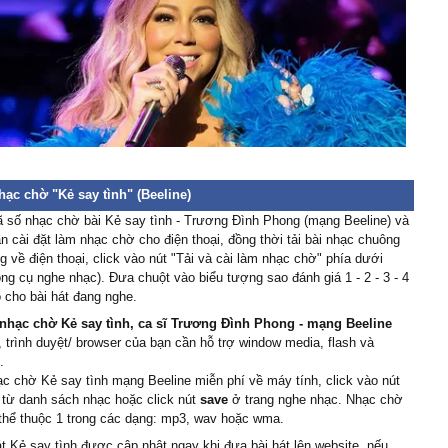
hạc chờ "Kẻ say tình" (Beeline)
 số nhạc chờ bài Kẻ say tình - Trương Đình Phong (mạng Beeline) và
 cài đặt làm nhạc chờ cho điện thoại, đồng thời tải bài nhạc chuông
 về điện thoại, click vào nút "Tải và cài làm nhạc chờ" phía dưới
ông cụ nghe nhạc). Đưa chuột vào biểu tượng sao đánh giá 1 - 2 - 3 - 4
 cho bài hát đang nghe.
nhạc chờ Kẻ say tình, ca sĩ Trương Đình Phong - mạng Beeline
, trình duyệt/ browser của bạn cần hỗ trợ window media, flash và
.
ạc chờ Kẻ say tình mạng Beeline miễn phí về máy tính, click vào nút
 từ danh sách nhạc hoặc click nút
save
ở trang nghe nhạc. Nhạc chờ
 thể thuộc 1 trong các dạng: mp3, wav hoặc wma.
át Kẻ say tình được cập nhật ngay khi đưa bài hát lên website, nếu