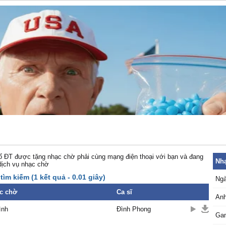
 ĐT được tặng nhạc chờ phải cùng mạng điện thoại với bạn và đang
Nhạ
dịch vụ nhạc chờ
tìm kiếm (1 kết quả - 0.01 giây)
Ngà
c chờ
Ca sĩ
Anh
ình
Đình Phong
Ga