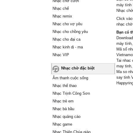
Nhạc chờ cười
máy tính 
Nhạc chế
Nhạc chờ 
Nhạc remix
Click vào
Nhạc cho vợ yêu
nhạc chờ 
Nhạc cho chồng yêu
Bạn có t
Download/
Nhạc cho đại ca
máy tính,
Nhạc kinh dị - ma
Mã số nhạ
Nhạc VIP
Vietnamob
Tai nhac 
may tinh,
Nhạc chờ đặc biệt
Ma so nha
say tinh 
Âm thanh cuộc sống
Happyring
Nhạc thể thao
Nhạc Trịnh Công Sơn
Nhạc trẻ em
Nhạc bà bầu
Nhạc quảng cáo
Nhạc game
Nhạc Thiên Chúa giáo