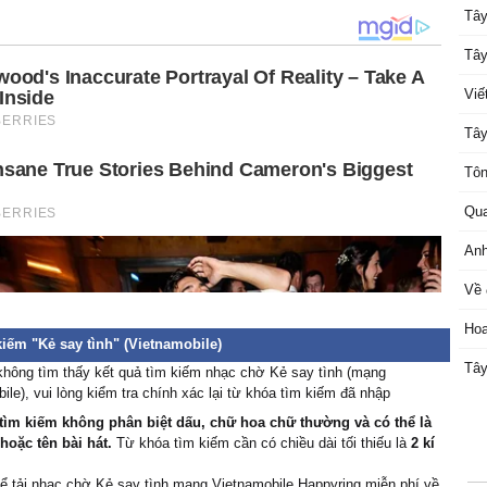
Tây
Tây
Viế
Tây
Tôn
Qua
Anh
Về 
Hoa
iếm "Kẻ say tình" (Vietnamobile)
Tây
không tìm thấy kết quả tìm kiếm nhạc chờ Kẻ say tình (mạng
ile), vui lòng kiểm tra chính xác lại từ khóa tìm kiếm đã nhập
tìm kiếm không phân biệt dấu, chữ hoa chữ thường và có thể là
 hoặc tên bài hát.
Từ khóa tìm kiếm cần có chiều dài tối thiếu là
2 kí
ể tải nhạc chờ Kẻ say tình mạng Vietnamobile Happyring miễn phí về