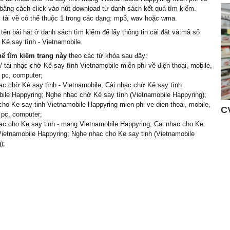
bằng cách click vào nút download từ danh sách kết quả tìm kiếm.
tải về có thể thuộc 1 trong các dạng: mp3, wav hoặc wma.
 tên bài hát ở danh sách tìm kiếm để lấy thông tin cài đặt và mã số
Kẻ say tình - Vietnamobile.
hể tìm kiếm trang này
theo các từ khóa sau đây:
 tải nhạc chờ Kẻ say tình Vietnamobile miễn phí về điện thoại, mobile,
 pc, computer;
c chờ Kẻ say tình - Vietnamobile; Cài nhạc chờ Kẻ say tình
ile Happyring; Nghe nhạc chờ Kẻ say tình (Vietnamobile Happyring);
cho Ke say tinh Vietnamobile Happyring mien phi ve dien thoai, mobile,
 pc, computer;
c cho Ke say tinh - mang Vietnamobile Happyring; Cai nhac cho Ke
Vietnamobile Happyring; Nghe nhac cho Ke say tinh (Vietnamobile
);