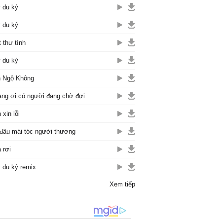
 du ký
 du ký
t thư tình
 du ký
 Ngộ Không
ng ơi có người đang chờ đợi
 xin lỗi
đâu mái tóc người thương
 rơi
 du ký remix
Xem tiếp