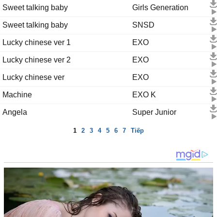
Sweet talking baby
Girls Generation
Sweet talking baby
SNSD
Lucky chinese ver 1
EXO
Lucky chinese ver 2
EXO
Lucky chinese ver
EXO
Machine
EXO K
Angela
Super Junior
1
2
3
4
5
6
7
Tiếp