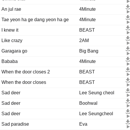
An jul rae
4Minute
Tae yeon ha ge dang yeon ha ge
4Minute
I knew it
BEAST
Like crazy
2AM
Garagara go
Big Bang
Bababa
4Minute
When the door closes 2
BEAST
When the door closes
BEAST
Sad deer
Lee Seung cheol
Sad deer
Boohwal
Sad deer
Lee Seungcheol
Sad paradise
Eva