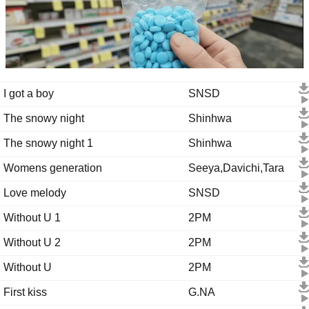
I got a boy
SNSD
The snowy night
Shinhwa
The snowy night 1
Shinhwa
Womens generation
Seeya,Davichi,Tara
Love melody
SNSD
Without U 1
2PM
Without U 2
2PM
Without U
2PM
First kiss
G.NA