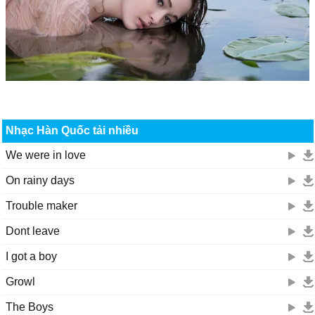
Nhạc Hàn Quốc tải nhiều
We were in love
On rainy days
Trouble maker
Dont leave
I got a boy
Growl
The Boys