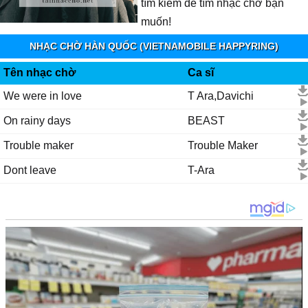
tìm kiếm để tìm nhạc chờ bạn
muốn!
NHẠC CHỜ HÀN QUỐC (VIETNAMOBILE HAPPYRING)
Tên nhạc chờ
Ca sĩ
We were in love
T Ara,Davichi
On rainy days
BEAST
Trouble maker
Trouble Maker
Dont leave
T-Ara