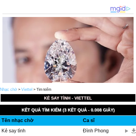
Nhạc chờ
Viettel
>
> Tìm kiếm
KẺ SAY TÌNH - VIETTEL
KẾT QUẢ TÌM KIẾM (3 KẾT QUẢ - 0.008 GIÂY)
Tên nhạc chờ
Ca sĩ
Kẻ say tình
Đình Phong