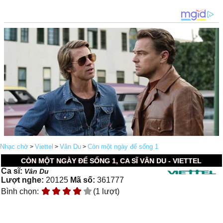
Nhạc chờ
Viettel
Vân Du
Còn một ngày để sống 1
>
>
>
CÒN MỘT NGÀY ĐỂ SỐNG 1, CA SĨ VÂN DU - VIETTEL
Ca sĩ:
Vân Du
Lượt nghe:
20125
Mã số:
361777
Bình chọn:
(1 lượt)