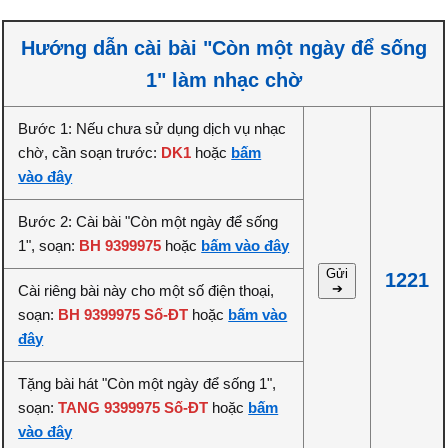
Hướng dẫn cài bài "Còn một ngày để sống
1" làm nhạc chờ
Bước 1: Nếu chưa sử dụng dịch vụ nhạc
chờ, cần soạn trước:
DK1
hoặc
bấm
vào đây
Bước 2: Cài bài "Còn một ngày để sống
1", soạn:
BH 9399975
hoặc
bấm vào đây
Gửi
1221
➔
Cài riêng bài này cho một số điện thoại,
soạn:
BH 9399975 Số-ĐT
hoặc
bấm vào
đây
Tặng bài hát "Còn một ngày để sống 1",
soạn:
TANG 9399975 Số-ĐT
hoặc
bấm
vào đây