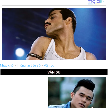
Nhạc chờ
Thông tin tiểu sử
Vân Du
>
>
VÂN DU