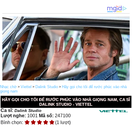
Nhạc chờ
Viettel
Dalink Studio
Hãy gọi cho tôi để rước phúc vào nhà
>
>
>
giọng nam
HÃY GỌI CHO TÔI ĐỂ RƯỚC PHÚC VÀO NHÀ GIỌNG NAM, CA SĨ
DALINK STUDIO - VIETTEL
Ca sĩ:
Dalink Studio
Lượt nghe:
1001
Mã số:
247100
Bình chọn:
(1 lượt)