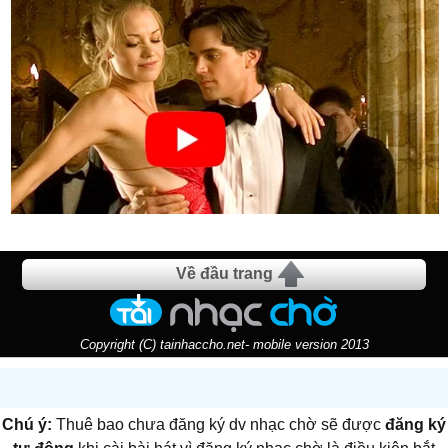
Về đầu trang
Copyright (C) tainhaccho.net- mobile version 2013
Chú ý:
Thuê bao chưa đăng ký dv nhạc chờ sẽ được
đăng ký