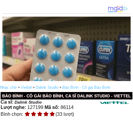
Nhạc chờ
Viettel
Dalink Studio
Bảo Bình - Cô gái Bảo Bình
>
>
>
BẢO BÌNH - CÔ GÁI BẢO BÌNH, CA SĨ DALINK STUDIO - VIETTEL
Ca sĩ:
Dalink Studio
Lượt nghe:
127199
Mã số:
86114
Bình chọn:
(33 lượt)