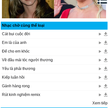
Nhạc chờ cùng thể loại
Cát bụi cuộc đời
Em là của anh
Để cho em khóc
Về đâu mái tóc người thương
Yêu là phải thương
Kiếp luân hồi
Gánh hàng rong
Rút kinh nghiệm remix
Xem tiếp