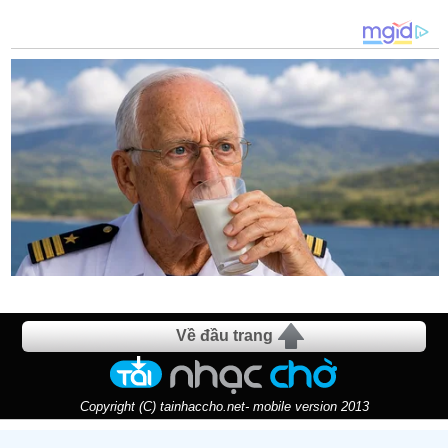
Về đầu trang
Copyright (C) tainhaccho.net- mobile version 2013