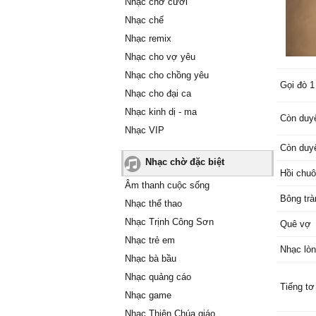
Nhạc chờ cười
Nhạc chế
Nhạc remix
Nhạc cho vợ yêu
Nhạc cho chồng yêu
Gọi đò 1
Nhạc cho đại ca
Nhạc kinh dị - ma
Còn duy
Nhạc VIP
Còn duy
Nhạc chờ đặc biệt
Hồi chuô
Âm thanh cuộc sống
Bông trà
Nhạc thể thao
Nhạc Trịnh Công Sơn
Quê vợ
Nhạc trẻ em
Nhạc lò
Nhạc bà bầu
Nhạc quảng cáo
Tiếng tơ
Nhạc game
Nhạc Thiên Chúa giáo