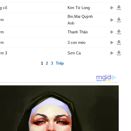
g cổ
Kim Tử Long
Bin,Mai Quỳnh
ơm
Anh
ơm
Thanh Thảo
ơm
3 con mèo
ơm 3
Sơn Ca
1
2
3
Tiếp