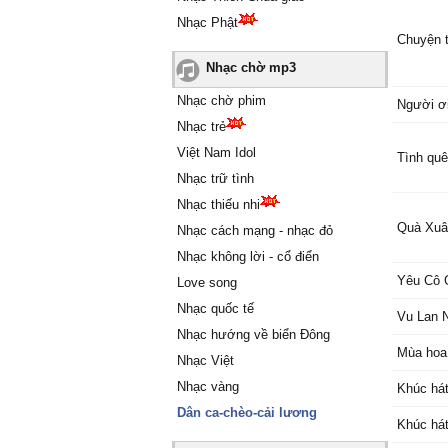
Nhạc Phật
Chuyện t
Nhạc chờ mp3
Nhạc chờ phim
Người ơ
Nhạc trẻ
Việt Nam Idol
Tình quê
Nhạc trữ tình
Nhạc thiếu nhi
Quà Xuâ
Nhạc cách mạng - nhạc đỏ
Nhạc không lời - cổ điển
Yêu Cô 
Love song
Nhạc quốc tế
Vu Lan 
Nhạc hướng về biển Đông
Mùa hoa
Nhạc Việt
Nhạc vàng
Khúc hát
Dân ca-chèo-cải lương
Khúc hát