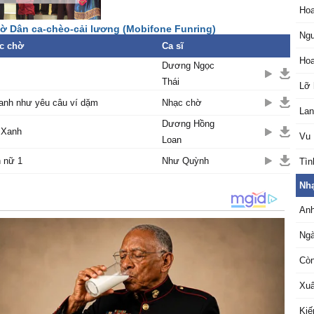
Hoa
ờ Dân ca-chèo-cải lương (Mobifone Funring)
Ngư
c chờ
Ca sĩ
Hoa
Dương Ngọc
Thái
Lỡ 
anh như yêu câu ví dặm
Nhạc chờ
Lan
Dương Hồng
 Xanh
Vu
Loan
h nữ 1
Như Quỳnh
Tìn
Nhạ
Anh
Ngà
Còn
Xuâ
Kiế