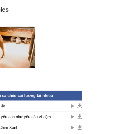
 ca-chèo-cải lương tải nhiều
 đò
yêu anh như yêu câu ví dặm
Chim Xanh