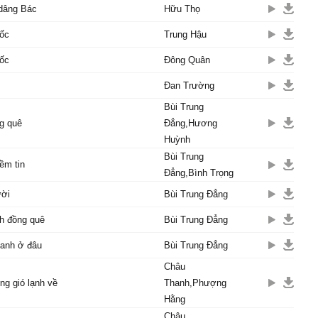
 dâng Bác
Hữu Thọ
cốc
Trung Hậu
cốc
Đông Quân
Đan Trường
Bùi Trung
g quê
Đẳng,Hương
Huỳnh
Bùi Trung
ềm tin
Đẳng,Bình Trọng
ười
Bùi Trung Đẳng
h đồng quê
Bùi Trung Đẳng
 anh ở đâu
Bùi Trung Đẳng
Châu
ng gió lạnh về
Thanh,Phượng
Hằng
Châu