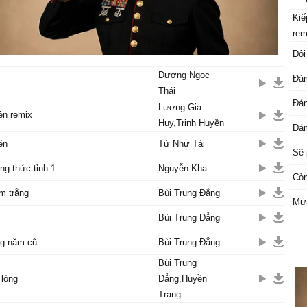
Kiế
rem
Đôi
Dương Ngọc
Đám
Thái
Đá
Lương Gia
ên remix
Huy,Trịnh Huyền
Đám
ên
Từ Như Tài
Sẽ 
ng thức tỉnh 1
Nguyễn Kha
Còn
m trắng
Bùi Trung Đẳng
Mưa
Bùi Trung Đẳng
ng năm cũ
Bùi Trung Đẳng
Bùi Trung
 lòng
Đẳng,Huyền
Trang