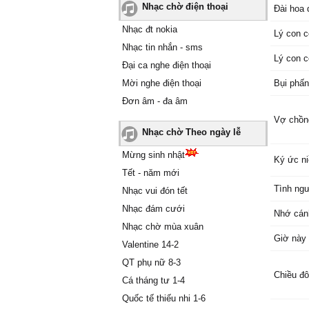
Nhạc chờ điện thoại
Đài hoa
Nhạc đt nokia
Lý con 
Nhạc tin nhắn - sms
Lý con 
Đại ca nghe điện thoại
Mời nghe điện thoại
Bụi phấn
Đơn âm - đa âm
Vợ chồn
Nhạc chờ Theo ngày lễ
Mừng sinh nhật
Ký ức ni
Tết - năm mới
Tình ng
Nhạc vui đón tết
Nhạc đám cưới
Nhớ cán
Nhạc chờ mùa xuân
Giờ này
Valentine 14-2
QT phụ nữ 8-3
Chiều đô
Cá tháng tư 1-4
Quốc tế thiếu nhi 1-6