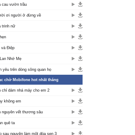
 cau vườn trầu
ời ơi người ở đừng về
 trinh nữ
hẹn
 và Điệp
 Lan Nhớ Mẹ
h yêu trên dòng sông quan họ
c chờ Mobifone hot nhất tháng
 chỉ dám nhá máy cho em 2
y không em
 nguyên vết thương sâu
n quê ta
p sau nguyện làm một đóa sen 3