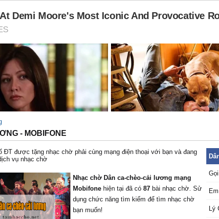
g
ƠNG - MOBIFONE
 ĐT được tặng nhạc chờ phải cùng mạng điện thoại với bạn và đang
Dân
dịch vụ nhạc chờ
Gọi
Nhạc chờ Dân ca-chèo-cải lương mạng
Mobifone
hiện tại đã có
87
bài nhạc chờ. Sử
Em 
dụng chức năng tìm kiếm để tìm nhạc chờ
Lý 
bạn muốn!