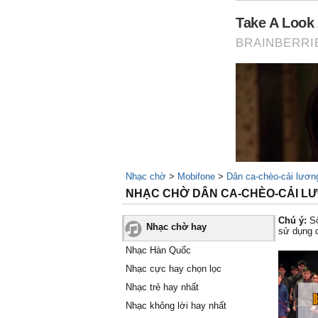
Nhạc chờ
>
Mobifone
>
Dân ca-chèo-cải lươn
NHẠC CHỜ DÂN CA-CHÈO-CẢI LƯ
Chú ý:
Số
Nhạc chờ hay
sử dụng 
Nhạc Hàn Quốc
Nhạc cực hay chọn lọc
Nhạc trẻ hay nhất
Nhạc không lời hay nhất