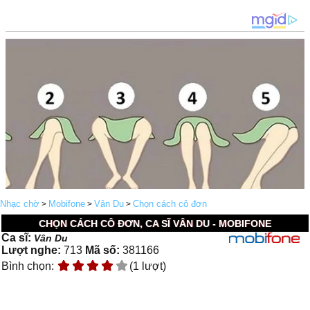
Nhạc chờ
Mobifone
Vân Du
Chọn cách cô đơn
>
>
>
CHỌN CÁCH CÔ ĐƠN, CA SĨ VÂN DU - MOBIFONE
Ca sĩ:
Vân Du
Lượt nghe:
713
Mã số:
381166
Bình chọn:
(1 lượt)