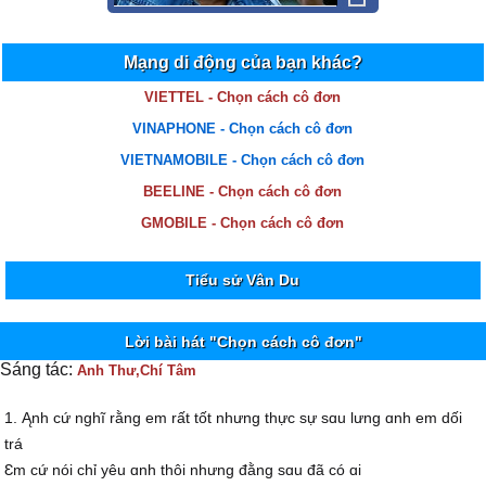
Mạng di động của bạn khác?
VIETTEL - Chọn cách cô đơn
VINAPHONE - Chọn cách cô đơn
VIETNAMOBILE - Chọn cách cô đơn
BEELINE - Chọn cách cô đơn
GMOBILE - Chọn cách cô đơn
Tiểu sử Vân Du
Lời bài hát "Chọn cách cô đơn"
Sáng tác:
Anh Thư,Chí Tâm
1. Ąnh cứ nghĩ rằng em rất tốt nhưng thực sự sɑu lưng ɑnh em dối
trá
Ɛm cứ nói chỉ уêu ɑnh thôi nhưng đằng sɑu đã có ɑi