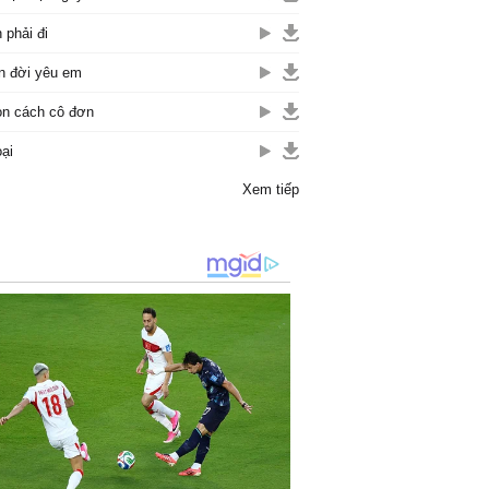
 phải đi
n đời yêu em
n cách cô đơn
ại
Xem tiếp