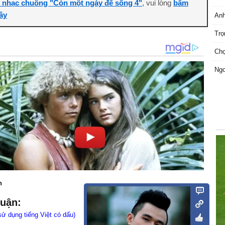
i nhạc chuông "Còn một ngày để sống 4"
, vui lòng
bấm
ây
Anh
Trọ
Chọ
Ngo
n
luận:
sử dụng tiếng Việt có dấu)