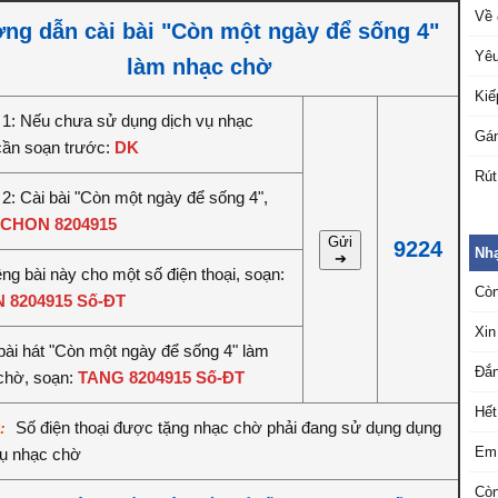
Về 
ng dẫn cài bài "Còn một ngày để sống 4"
Yêu
làm nhạc chờ
Kiế
1: Nếu chưa sử dụng dịch vụ nhạc
Gán
cần soạn trước:
DK
Rút
2: Cài bài "Còn một ngày để sống 4",
CHON 8204915
Gửi
9224
Nh
➔
êng bài này cho một số điện thoại, soạn:
Còn
 8204915 Số-ĐT
Xin
bài hát "Còn một ngày để sống 4" làm
Đắn
chờ, soạn:
TANG 8204915 Số-ĐT
Hết
Số điện thoại được tặng nhạc chờ phải đang sử dụng dụng
ý:
Em 
vụ nhạc chờ
Còn