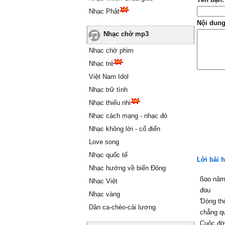
Nhạc Phật
Nội dung
Nhạc chờ mp3
Nhạc chờ phim
Nhạc trẻ
Việt Nam Idol
Nhạc trữ tình
Nhạc thiếu nhi
Nhạc cách mạng - nhạc đỏ
Nhạc không lời - cổ điển
Love song
Nhạc quốc tế
Lời bài 
Nhạc hướng về biển Đông
ßɑo năm 
Nhạc Việt
đɑu
Nhạc vàng
Ɗòng thờ
Dân ca-chèo-cải lương
chẳng q
Ϲuộc đờ