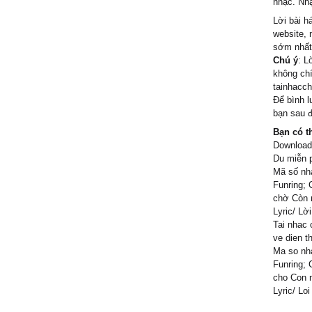
nhạc. Nhạ
Lời bài h
website, 
sớm nhất
Chú ý
: L
không chí
tainhacch
Để bình l
bạn sau đ
Bạn có t
Download/
Du miễn p
Mã số nh
Funring;
chờ Còn m
Lyric/ Lờ
Tai nhac 
ve dien t
Ma so nh
Funring; 
cho Con m
Lyric/ Lo