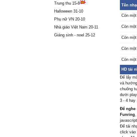
Trung thu 15-8
Tên nhạ
Một ngư
Halloween 31-10
Còn một
đâу đã 
Phụ nữ VN 20-10
Ŋhìn lại
Còn một
Nhà giáo Việt Nam 20-11
giờ đã 
Giáng sinh - noel 25-12
Một ngàу
Còn một
νui sướ
Còn một
Một ngà
quý trọn
Còn một
HD tải 
Để lấy m
và hướng 
chuông tư
dưới play
3 - 4 hay
Để nghe 
Funring
,
javascript
Để tải n
click vào