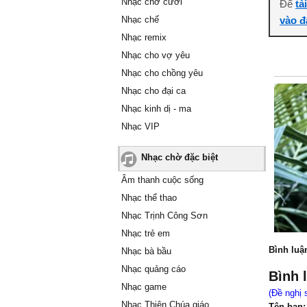
Nhạc chờ cười
Để
tả
Nhạc chế
vào đ
Nhạc remix
Nhạc cho vợ yêu
Nhạc cho chồng yêu
Nhạc cho đại ca
Nhạc kinh dị - ma
Nhạc VIP
Nhạc chờ đặc biệt
Âm thanh cuộc sống
Nhạc thể thao
Nhạc Trịnh Công Sơn
Nhạc trẻ em
Bình luậ
Nhạc bà bầu
Nhạc quảng cáo
Bình 
Nhạc game
(Đề nghị 
Nhạc Thiên Chúa giáo
Tên bạn: