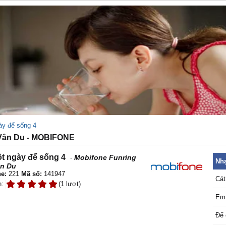
ày để sống 4
Vân Du - MOBIFONE
t ngày để sống 4
Mobifone Funring
-
Nhạ
n Du
e:
221
Mã số:
141947
Cát
n:
(1 lượt)
Em 
Để 