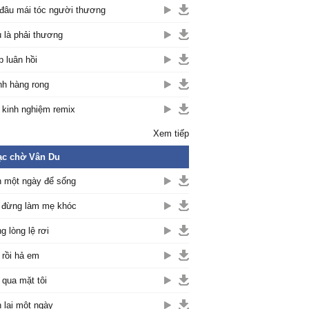
đâu mái tóc người thương
 là phải thương
p luân hồi
h hàng rong
 kinh nghiệm remix
Xem tiếp
ạc chờ Vân Du
 một ngày để sống
 đừng làm mẹ khóc
g lòng lệ rơi
 rồi hả em
qua mặt tôi
 lại một ngày