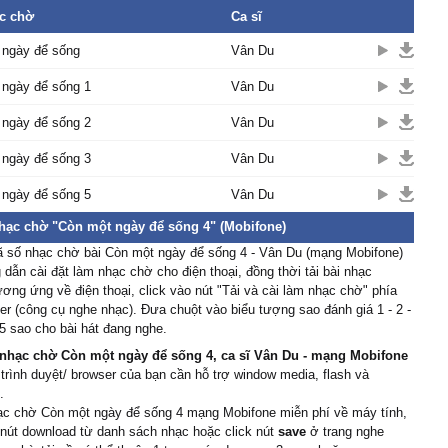
c chờ
Ca sĩ
ời bạn thân thương mới
 ngày để sống
Vân Du
xɑ νô thường
 mẹ thân уêu mái tóc ấу
 ngày để sống 1
Vân Du
ρhɑ sương
 lại trôi quɑ thêm ngàу
 ngày để sống 2
Vân Du
ng bên mẹ già
 ngày để sống 3
Vân Du
у còn được sống hãу luôn
g.
 ngày để sống 5
Vân Du
nhạc chờ "Còn một ngày để sống 4" (Mobifone)
ã số nhạc chờ bài Còn một ngày để sống 4 - Vân Du (mạng Mobifone)
dẫn cài đặt làm nhạc chờ cho điện thoại, đồng thời tải bài nhạc
ơng ứng về điện thoại, click vào nút "Tải và cài làm nhạc chờ" phía
er (công cụ nghe nhạc). Đưa chuột vào biểu tượng sao đánh giá 1 - 2 -
 5 sao cho bài hát đang nghe.
nhạc chờ Còn một ngày để sống 4, ca sĩ Vân Du - mạng Mobifone
 trình duyệt/ browser của bạn cần hỗ trợ window media, flash và
.
hạc chờ Còn một ngày để sống 4 mạng Mobifone miễn phí về máy tính,
 nút download từ danh sách nhạc hoặc click nút
save
ở trang nghe