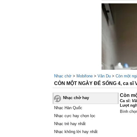
Nhạc chờ
>
Mobifone
>
Vân Du
>
Còn một ng
CÒN MỘT NGÀY ĐỂ SỐNG 4, ca sĩ 
Còn mộ
Nhạc chờ hay
Vâ
Ca sĩ:
Lượt ngh
Nhạc Hàn Quốc
Bình chọ
Nhạc cực hay chọn lọc
Nhạc trẻ hay nhất
Nhạc không lời hay nhất