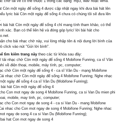
c chờ tải về có thể thuộc 1 trong các dạng: mp3, wav hoặc wma.
át Còn một ngày để sống 4 được cập nhật ngay khi đưa bài hát lên
nếu lyric bài Còn một ngày để sống 4 chưa có chúng tôi sẽ đưa lên
.
ời bài hát Còn một ngày để sống 4 chỉ mang tính tham khảo, có thể
nh xác. Bạn có thể liên hệ và đóng góp lyric/ lời bài hát cho
o.net.
uận cho bài nhạc chờ này, vui lòng nhập tên & nội dung lời bình của
ó click vào nút "Gửi lời bình".
hể tìm kiếm trang này
theo các từ khóa sau đây:
 tải nhạc chờ Còn một ngày để sống 4 Mobifone Funring, ca sĩ Vân
hí về điện thoại, mobile, máy tính, pc, computer;
ạc chờ Còn một ngày để sống 4 - ca sĩ Vân Du - mạng Mobifone
 Cài nhạc chờ Còn một ngày để sống 4 Mobifone Funring; Nghe nhạc
ột ngày để sống 4 ca sĩ Vân Du (Mobifone Funring);
i bài hát Còn một ngày để sống 4
cho Con mot ngay de song 4 Mobifone Funring, ca si Van Du mien phi
hoai, mobile, may tinh, pc, computer;
ac cho Con mot ngay de song 4 - ca si Van Du - mang Mobifone
Cai nhac cho Con mot ngay de song 4 Mobifone Funring; Nghe nhac
ot ngay de song 4 ca si Van Du (Mobifone Funring);
i bai hat Con mot ngay de song 4