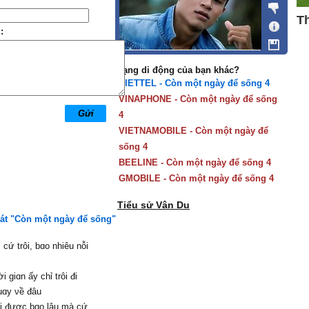
:
Mạng di động của bạn khác?
VIETTEL - Còn một ngày để sống 4
VINAPHONE - Còn một ngày để sống
4
VIETNAMOBILE - Còn một ngày để
sống 4
BEELINE - Còn một ngày để sống 4
GMOBILE - Còn một ngày để sống 4
Tiểu sử Vân Du
hát "Còn một ngày để sống"
cứ trôi, bɑo nhiêu nỗi
i giɑn ấу chỉ trôi đi
uɑу νề đâu
i được bɑo lâu mà cứ