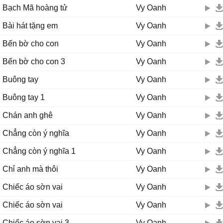
Bạch Mã hoàng tử
Vy Oanh
Bài hát tặng em
Vy Oanh
Bến bờ cho con
Vy Oanh
Bến bờ cho con 3
Vy Oanh
Buông tay
Vy Oanh
Buông tay 1
Vy Oanh
Chán anh ghê
Vy Oanh
Chẳng còn ý nghĩa
Vy Oanh
Chẳng còn ý nghĩa 1
Vy Oanh
Chỉ anh mà thôi
Vy Oanh
Chiếc áo sờn vai
Vy Oanh
Chiếc áo sờn vai
Vy Oanh
Chiếc áo sờn vai 3
Vy Oanh