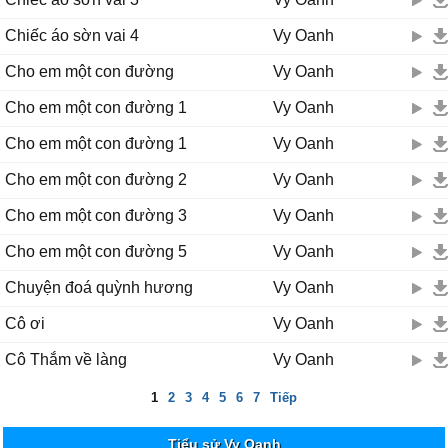
Chiếc áo sờn vai 4
Vy Oanh
Cho em một con đường
Vy Oanh
Cho em một con đường 1
Vy Oanh
Cho em một con đường 1
Vy Oanh
Cho em một con đường 2
Vy Oanh
Cho em một con đường 3
Vy Oanh
Cho em một con đường 5
Vy Oanh
Chuyện đoá quỳnh hương
Vy Oanh
Cô ơi
Vy Oanh
Cô Thắm về làng
Vy Oanh
1
2
3
4
5
6
7
Tiếp
Tiểu sử Vy Oanh