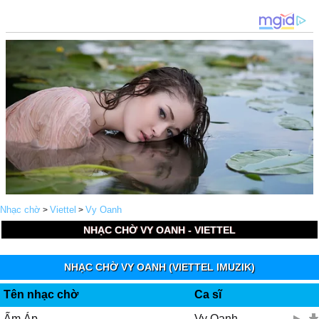
Nhạc chờ
Viettel
Vy Oanh
>
>
NHẠC CHỜ VY OANH - VIETTEL
NHẠC CHỜ VY OANH (VIETTEL IMUZIK)
Tên nhạc chờ
Ca sĩ
Ấm Áp
Vy Oanh