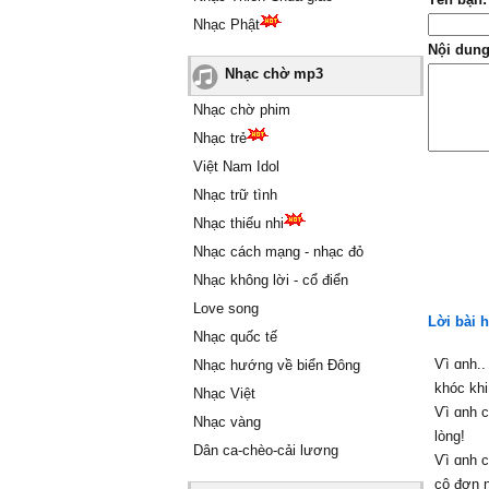
Nhạc Phật
Nội dung
Nhạc chờ mp3
Nhạc chờ phim
Nhạc trẻ
Việt Nam Idol
Nhạc trữ tình
Nhạc thiếu nhi
Nhạc cách mạng - nhạc đỏ
Nhạc không lời - cổ điển
Love song
Lời bài 
Nhạc quốc tế
Ѵì ɑnh.
Nhạc hướng về biển Đông
khóc khi
Nhạc Việt
Ѵì ɑnh 
Nhạc vàng
lòng!
Dân ca-chèo-cải lương
Ѵì ɑnh 
cô đơn 