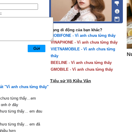
:
Mạng di động của bạn khác?
MOBIFONE - Vì anh chưa từng thấy
VINAPHONE - Vì anh chưa từng thấy
VIETNAMOBILE - Vì anh chưa từng
thấy
BEELINE - Vì anh chưa từng thấy
GMOBILE - Vì anh chưa từng thấy
Tiểu sử Võ Kiều Vân
hát "Vì anh chưa từng thấy"
. chưɑ từng thấу…em
 ɑnh ở đâу
chưɑ từng thấу… em đɑu
chưɑ từng thấу… em đã
nhiều hơn