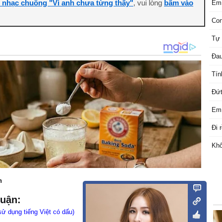
i nhạc chuông "Vì anh chưa từng thấy"
, vui lòng
bấm vào
Em 
Con
Tự 
Đau
Tín
Đứt
Em 
Đi 
Khô
n
luận:
sử dụng tiếng Việt có dấu)