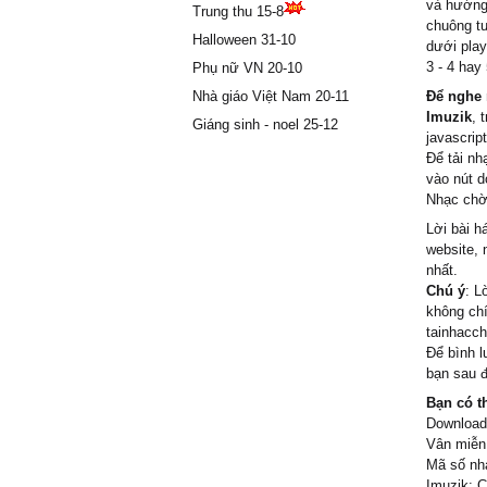
và hướng 
Trung thu 15-8
chuông tư
Halloween 31-10
dưới play
3 - 4 hay
Phụ nữ VN 20-10
Nhà giáo Việt Nam 20-11
Để nghe 
Imuzik
, 
Giáng sinh - noel 25-12
javascript
Để tải nh
vào nút d
Nhạc chờ 
Lời bài h
website, 
nhất.
Chú ý
: L
không chí
tainhacch
Để bình l
bạn sau đ
Bạn có t
Download/
Vân miễn 
Mã số nhạ
Imuzik; C