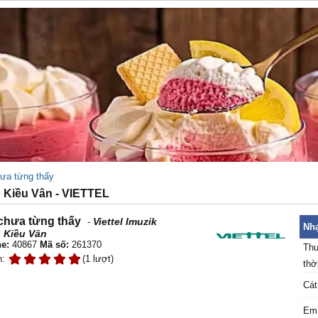
hưa từng thấy
 Kiều Vân - VIETTEL
 chưa từng thấy
Viettel Imuzik
-
Nhạ
 Kiều Vân
e:
40867
Mã số:
261370
Thu
n:
(1 lượt)
thời
Cát
Em 