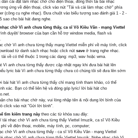
dẫn cài đặt làm nhạc chờ cho điện thoại, đồng thời tải bài nhạc
ơng ứng về điện thoại, click vào nút "Tải và cài làm nhạc chờ" phía
er (công cụ nghe nhạc). Đưa chuột vào biểu tượng sao đánh giá 1 - 2 -
 5 sao cho bài hát đang nghe.
nhạc chờ Vì anh chưa từng thấy, ca sĩ Võ Kiều Vân - mạng Viettel
trình duyệt/ browser của bạn cần hỗ trợ window media, flash và
.
ạc chờ Vì anh chưa từng thấy mạng Viettel miễn phí về máy tính, click
ownload từ danh sách nhạc hoặc click nút
save
ở trang nghe nhạc.
tải về có thể thuộc 1 trong các dạng: mp3, wav hoặc wma.
át Vì anh chưa từng thấy được cập nhật ngay khi đưa bài hát lên
nếu lyric bài Vì anh chưa từng thấy chưa có chúng tôi sẽ đưa lên sớm
ời bài hát Vì anh chưa từng thấy chỉ mang tính tham khảo, có thể
nh xác. Bạn có thể liên hệ và đóng góp lyric/ lời bài hát cho
o.net.
uận cho bài nhạc chờ này, vui lòng nhập tên & nội dung lời bình của
ó click vào nút "Gửi lời bình".
hể tìm kiếm trang này
theo các từ khóa sau đây:
 tải nhạc chờ Vì anh chưa từng thấy Viettel Imuzik, ca sĩ Võ Kiều
phí về điện thoại, mobile, máy tính, pc, computer;
c chờ Vì anh chưa từng thấy - ca sĩ Võ Kiều Vân - mạng Viettel
ài nhạc chờ Vì anh chưa từng thấy Viettel Imuzik; Nghe nhạc chờ Vì