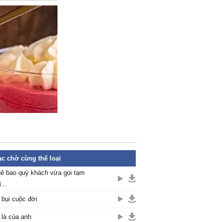
c chờ cùng thể loại
ê bao quý khách vừa gọi tạm
...
 bụi cuộc đời
là của anh