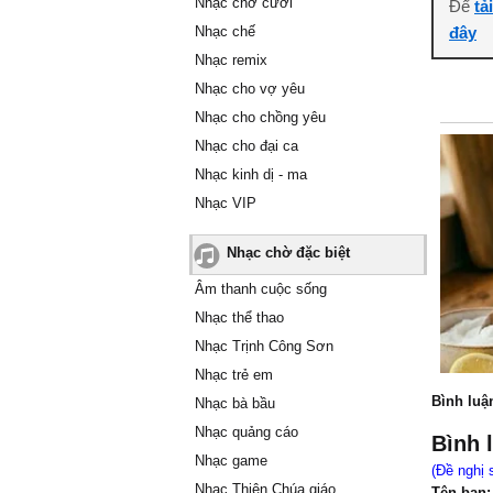
Nhạc chờ cười
Để
tả
Nhạc chế
đây
Nhạc remix
Nhạc cho vợ yêu
Nhạc cho chồng yêu
Nhạc cho đại ca
Nhạc kinh dị - ma
Nhạc VIP
Nhạc chờ đặc biệt
Âm thanh cuộc sống
Nhạc thể thao
Nhạc Trịnh Công Sơn
Nhạc trẻ em
Bình luậ
Nhạc bà bầu
Nhạc quảng cáo
Bình 
Nhạc game
(Đề nghị 
Nhạc Thiên Chúa giáo
Tên bạn: