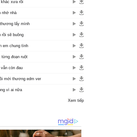
khác xưa rồi
 nhớ nhà
thương lấy mình
 rồi sẽ buông
h em chung tình
 từng đoạn ruột
vẫn còn đau
rồi mới thương edm ver
ng vì ai nữa
Xem tiếp