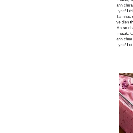
anh chưa 
Lyric/ Lờ
Tai nhac 
ve dien t
Ma so nha
Imuzik; C
anh chua 
Lyric/ Lo