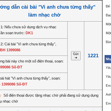
ớng dẫn cài bài "Vì anh chưa từng thấy"
Để 
làm nhạc chờ
Đạo
Một
1: Nếu chưa sử dụng dịch vụ nhạc
cần soạn trước:
DK1
Một
Đừn
2: Cài bài "Vì anh chưa từng thấy",
BH 1399086
Gửi
1221
➔
Nhạ
êng bài này cho một số điện thoại, soạn:
399086 Số-ĐT
Yêu
Yêu
ài hát "Vì anh chưa từng thấy", soạn:
 1399086 Số-ĐT
Em 
Anh
Số điện thoại được tặng nhạc chờ phải đang sử dụng dụng
ý:
vụ nhạc chờ
Em