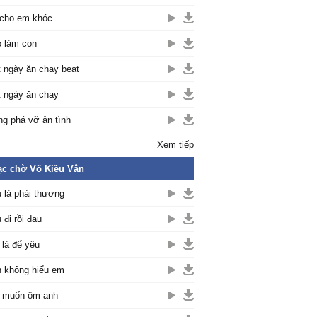
cho em khóc
 làm con
 ngày ăn chay beat
 ngày ăn chay
g phá vỡ ân tình
Xem tiếp
c chờ Võ Kiều Vân
 là phải thương
 đi rồi đau
là để yêu
 không hiểu em
 muốn ôm anh