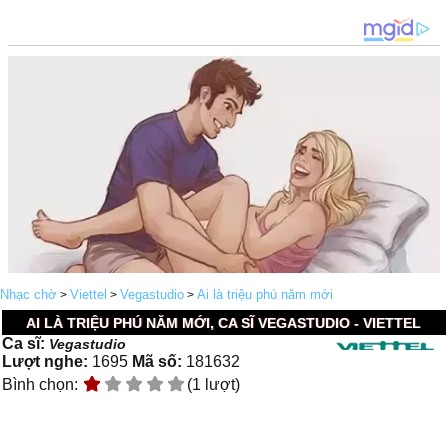
Nhạc chờ
Viettel
Vegastudio
Ai là triệu phú năm mới
>
>
>
AI LÀ TRIỆU PHÚ NĂM MỚI, CA SĨ VEGASTUDIO - VIETTEL
Ca sĩ:
Vegastudio
Lượt nghe:
1695
Mã số:
181632
Bình chọn:
(1 lượt)