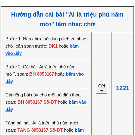
Hướng dẫn cài bài "Ai là triệu phú năm
mới" làm nhạc chờ
Bước 1: Nếu chưa sử dụng dịch vụ nhạc
chờ, cần soạn trước:
DK1
hoặc
bấm
vào đây
Bước 2: Cài bài "Ai là triệu phú năm
mới", soạn:
BH 8053167
hoặc
bấm vào
đây
Gửi
1221
➔
Cài riêng bài này cho một số điện thoại,
soạn:
BH 8053167 Số-ĐT
hoặc
bấm vào
đây
Tặng bài hát "Ai là triệu phú năm mới",
soạn:
TANG 8053167 Số-ĐT
hoặc
bấm