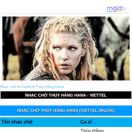
Nhạc chờ
Viettel
Thúy Hằng Hana
>
>
NHẠC CHỜ THÚY HẰNG HANA - VIETTEL
NHẠC CHỜ THÚY HẰNG HANA (VIETTEL IMUZIK)
Tên nhạc chờ
Ca sĩ
Thúy Hằng