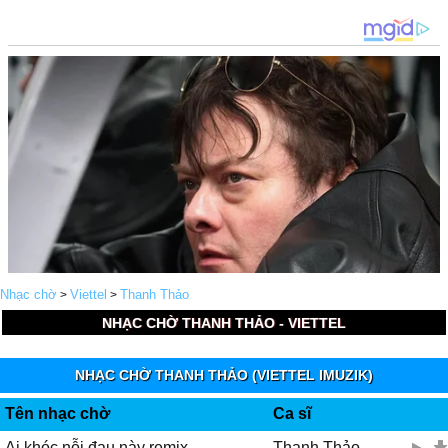
Nhạc chờ
Viettel
Thanh Thảo
>
>
NHẠC CHỜ THANH THẢO - VIETTEL
NHẠC CHỜ THANH THẢO (VIETTEL IMUZIK)
Tên nhạc chờ
Ca sĩ
Ai khóc nỗi đau này remix
Thanh Thảo