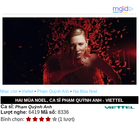
Nhạc chờ
Viettel
Phạm Quỳnh Anh
Hai Mùa Noel
>
>
>
HAI MÙA NOEL, CA SĨ PHẠM QUỲNH ANH - VIETTEL
Ca sĩ:
Phạm Quỳnh Anh
Lượt nghe:
6419
Mã số:
8336
Bình chọn:
(1 lượt)