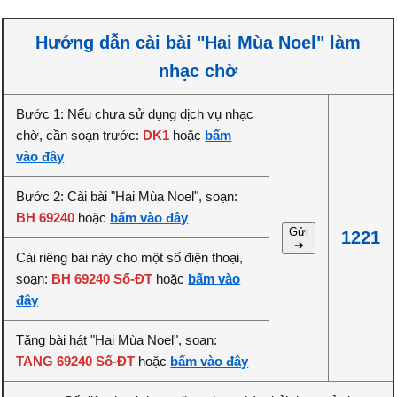
Hướng dẫn cài bài "Hai Mùa Noel" làm
nhạc chờ
Bước 1: Nếu chưa sử dụng dịch vụ nhạc
chờ, cần soạn trước:
DK1
hoặc
bấm
vào đây
Bước 2: Cài bài "Hai Mùa Noel", soạn:
BH 69240
hoặc
bấm vào đây
Gửi
1221
➔
Cài riêng bài này cho một số điện thoại,
soạn:
BH 69240 Số-ĐT
hoặc
bấm vào
đây
Tặng bài hát "Hai Mùa Noel", soạn:
TANG 69240 Số-ĐT
hoặc
bấm vào đây