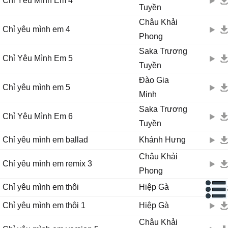
Chỉ Yêu Mình Em 4
Tuyền
Châu Khải
Chỉ yêu mình em 4
Phong
Saka Trương
Chỉ Yêu Mình Em 5
Tuyền
Đào Gia
Chỉ yêu mình em 5
Minh
Saka Trương
Chỉ Yêu Mình Em 6
Tuyền
Chỉ yêu mình em ballad
Khánh Hưng
Châu Khải
Chỉ yêu mình em remix 3
Phong
Chỉ yêu mình em thôi
Hiệp Gà
Chỉ yêu mình em thôi 1
Hiệp Gà
Châu Khải