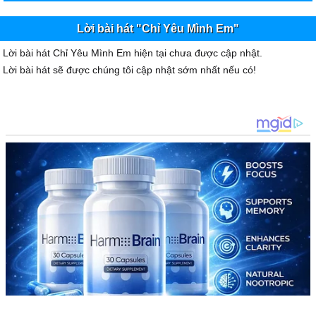
bai nay hay tkjet
Lời bài hát "Chỉ Yêu Mình Em"
tran
30/10/12 11:45
anh chi eu minh em vietnam
Lời bài hát Chỉ Yêu Mình Em hiện tại chưa được cập nhật.
Lời bài hát sẽ được chúng tôi cập nhật sớm nhất nếu có!
My
13/10/12 19:05
Paj hat rat hay kuj rat thjx
My
13/10/12 19:03
Mjx ju paj nay nhju lm.
0977518421
17/09/12 11:01
hay tki hay that nkung cki la nkap khau tkuj!nkat la cua trung quoc
hang hoa ko co ja cki su dung!!!!!!!!!!!!
lò văn tuấn
20/08/12 20:24
ma so bai hat chi yeu mh em 6021084
ngọc trai
11/08/12 17:24
aj kó mã số pàj ckỉ ju mjnk em k.pm mjnk vs.tjm mãj mak k
dk.0164.987.2468