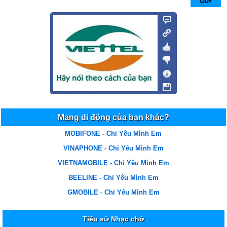
vũ thành vinh
21/03/13 12:57
nhac cho theo ten
Hanhtrinhcuanhungvisao
14/03/13 21:41
Co ai bt ma so nhac cho bai hat "chi yeu minh em" khong cho minh
xin! Minh cam on
thanhtrang
27/02/13 13:21
k hay cj ka
eolecuocitnh
27/02/13 10:50
Mạng di động của bạn khác?
chan
MOBIFONE - Chỉ Yêu Mình Em
toan pro db
04/01/13 8:28
VINAPHONE - Chỉ Yêu Mình Em
bai nay chan the
VIETNAMOBILE - Chỉ Yêu Mình Em
BEELINE - Chỉ Yêu Mình Em
tuan
10/11/12 21:02
GMOBILE - Chỉ Yêu Mình Em
bai hat nay hay co y nghia. Khien nguoi nghe rat thich
xuantien
07/11/12 21:50
Tiểu sử Nhạc chờ