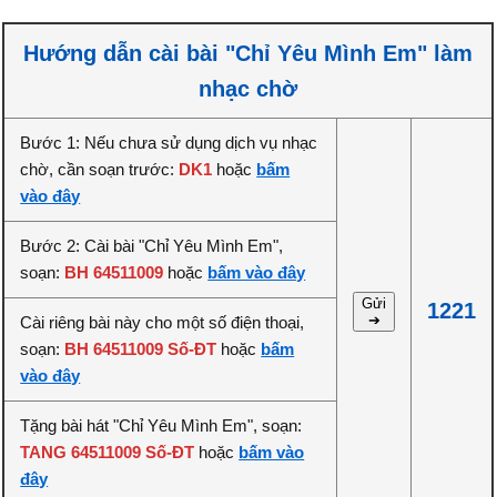
Hướng dẫn cài bài "Chỉ Yêu Mình Em" làm
nhạc chờ
Bước 1: Nếu chưa sử dụng dịch vụ nhạc
chờ, cần soạn trước:
DK1
hoặc
bấm
vào đây
Bước 2: Cài bài "Chỉ Yêu Mình Em",
soạn:
BH 64511009
hoặc
bấm vào đây
Gửi
1221
➔
Cài riêng bài này cho một số điện thoại,
soạn:
BH 64511009 Số-ĐT
hoặc
bấm
vào đây
Tặng bài hát "Chỉ Yêu Mình Em", soạn:
TANG 64511009 Số-ĐT
hoặc
bấm vào
đây