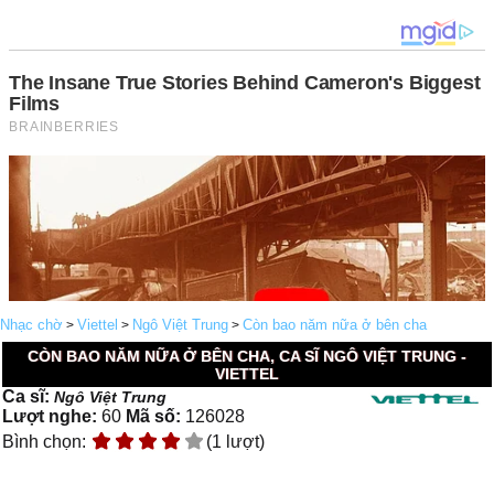
Nhạc chờ
Viettel
Ngô Việt Trung
Còn bao năm nữa ở bên cha
>
>
>
CÒN BAO NĂM NỮA Ở BÊN CHA, CA SĨ NGÔ VIỆT TRUNG -
VIETTEL
Ca sĩ:
Ngô Việt Trung
Lượt nghe:
60
Mã số:
126028
Bình chọn:
(1 lượt)