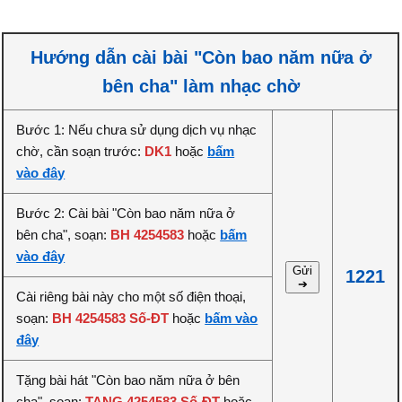
Hướng dẫn cài bài "Còn bao năm nữa ở
bên cha" làm nhạc chờ
Bước 1: Nếu chưa sử dụng dịch vụ nhạc
chờ, cần soạn trước:
DK1
hoặc
bấm
vào đây
Bước 2: Cài bài "Còn bao năm nữa ở
bên cha", soạn:
BH 4254583
hoặc
bấm
vào đây
Gửi
1221
➔
Cài riêng bài này cho một số điện thoại,
soạn:
BH 4254583 Số-ĐT
hoặc
bấm vào
đây
Tặng bài hát "Còn bao năm nữa ở bên
cha", soạn:
TANG 4254583 Số-ĐT
hoặc