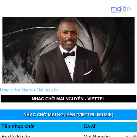
Nhạc chờ
Viettel
Mai Nguyễn
>
>
NHẠC CHỜ MAI NGUYỄN - VIETTEL
NHẠC CHỜ MAI NGUYỄN (VIETTEL IMUZIK)
Tên nhạc chờ
Ca sĩ
Em là để yêu
Mai Nguyễn