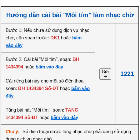
Hướng dẫn cài bài "Môi tím" làm nhạc chờ
Bước 1: Nếu chưa sử dụng dịch vụ nhạc
chờ, cần soạn trước:
DK1
hoặc
bấm
vào đây
Bước 2: Cài bài "Môi tím", soạn:
BH
1434394
hoặc
bấm vào đây
Gửi
1221
➔
Cài riêng bài này cho một số điện thoại,
soạn:
BH 1434394 Số-ĐT
hoặc
bấm vào
đây
Tặng bài hát "Môi tím", soạn:
TANG
1434394 Số-ĐT
hoặc
bấm vào đây
Số điện thoại được tặng nhạc chờ phải đang sử dụng
Chú ý:
dụng dịch vụ nhạc chờ