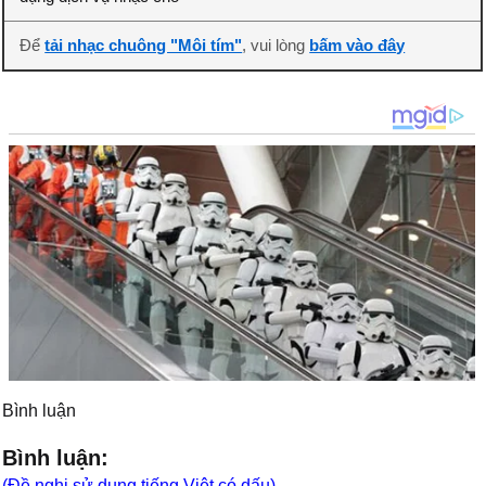
Để
tải nhạc chuông "Môi tím"
, vui lòng
bấm vào đây
Bình luận
Bình luận:
(Đề nghị sử dụng tiếng Việt có dấu)