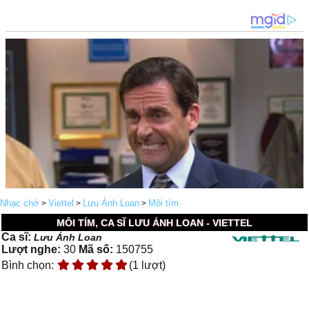
Nhạc chờ
Viettel
Lưu Ánh Loan
Môi tím
>
>
>
MÔI TÍM, CA SĨ LƯU ÁNH LOAN - VIETTEL
Ca sĩ:
Lưu Ánh Loan
Lượt nghe:
30
Mã số:
150755
Bình chọn:
(1 lượt)