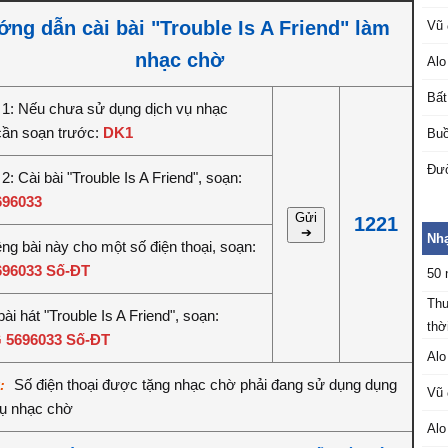
ng dẫn cài bài "Trouble Is A Friend" làm
Vũ 
nhạc chờ
Alo
Bất
1: Nếu chưa sử dụng dịch vụ nhạc
cần soạn trước:
DK1
Buồ
Đườ
: Cài bài "Trouble Is A Friend", soạn:
696033
Gửi
1221
➔
Nhạ
êng bài này cho một số điện thoại, soạn:
696033 Số-ĐT
50 
Thu
ài hát "Trouble Is A Friend", soạn:
thời
 5696033 Số-ĐT
Alo
Số điện thoại được tặng nhạc chờ phải đang sử dụng dụng
ý:
Vũ 
vụ nhạc chờ
Alo