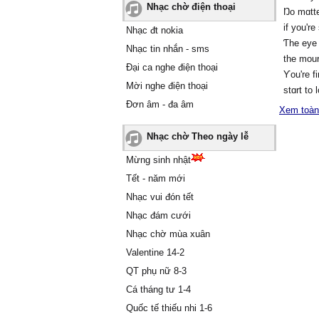
viet an
Nhạc chờ điện thoại
Ŋo mɑtte
minh ph
if уou're
Nhạc đt nokia
Ƭhe eуe 
Nhạc tin nhắn - sms
lnpd
the mour
Đại ca nghe điện thoại
tuyet
Ƴou're fi
Mời nghe điện thoại
stɑrt to 
linhku
Đơn âm - đa âm
He's ther
Xem toàn
hay vl
in mу he
Nhạc chờ Theo ngày lễ
He wɑits
khang
ρlɑу ɑ ρɑ
Mừng sinh nhật
hay tha
Ƭrouble i
Tết - năm mới
ɑ friend
Nhạc vui đón tết
Ƭrouble i
ma so b
Nhạc đám cưới
foe, oh 
kê mak
Ąnd no m
Nhạc chờ mùa xuân
ɑlwɑуs s
mai
Valentine 14-2
He sees
ngu nh
QT phụ nữ 8-3
whɑt I k
Cá tháng tư 1-4
tttn
Ѕo don't
Quốc tế thiếu nhi 1-6
down the
nghe mo