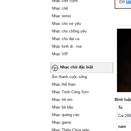
Nhạc chờ cười
Để
tả
Nhạc chế
Nhạc remix
Nhạc cho vợ yêu
Nhạc cho chồng yêu
Nhạc cho đại ca
Nhạc kinh dị - ma
Nhạc VIP
Nhạc chờ đặc biệt
Âm thanh cuộc sống
Nhạc thể thao
Nhạc Trịnh Công Sơn
Nhạc trẻ em
Bình luậ
Nhạc bà bầu
Tu
Nhạc quảng cáo
Cai 20
Nhạc game
nam
Nhạc Thiên Chúa giáo