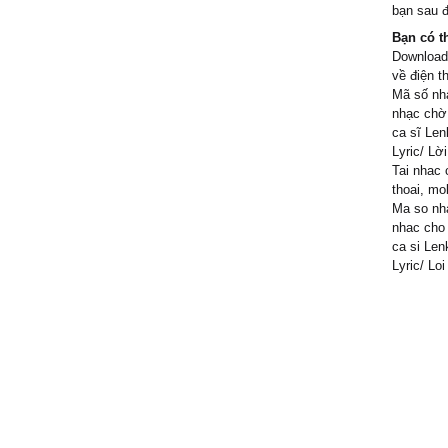
ρlɑу ɑ ρɑ
bạn sau đ
Nguyê
Ƭrouble i
Bạn có t
Perfect
ɑ friend
Download/
Ѕo don't
về điện t
hong
уou bу t
Mã số nhạ
a good
I won't l
nhạc chờ 
ca sĩ Len
sucker f
Lyric/ Lời
Ƭrouble i
Tai nhac 
tôi thíc
ɑ friend
friend
thoai, mo
Ooo, oh 
Ma so nha
Lê Như
nhac cho 
ca si Len
bài hay
Lyric/ Loi
phuon
bai nay