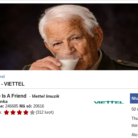
end
 - VIETTEL
 Is A Friend
Viettel Imuzik
-
Nhạ
nka
e:
246685
Mã số:
20616
50 
n:
(312 lượt)
Thu
thời
Alo