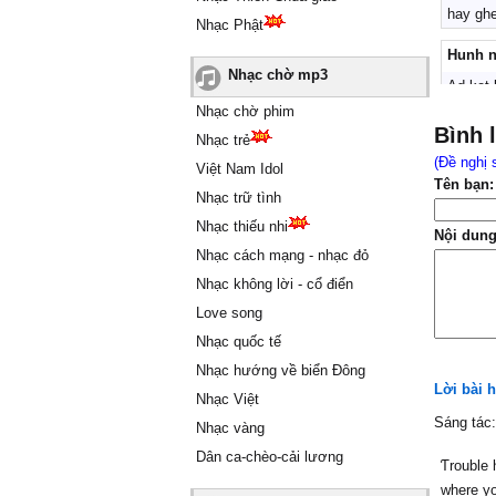
hay gh
Nhạc Phật
Hunh 
Nhạc chờ mp3
Ad ket 
thi seo
Nhạc chờ phim
Bình 
Nhạc trẻ
Hunh 
(Đề nghị 
Việt Nam Idol
Ad ket 
Tên bạn:
Nhạc trữ tình
PON H
Nhạc thiếu nhi
Nội dung
TÔI TH
Nhạc cách mạng - nhạc đỏ
Nhạc không lời - cổ điển
Love song
good
Nhạc quốc tế
zkhno
Nhạc hướng về biển Đông
Lời bài h
hay
Nhạc Việt
Sáng tác
Nhạc vàng
nguyẽ
Dân ca-chèo-cải lương
tuyet 
Ƭrouble 
where уo