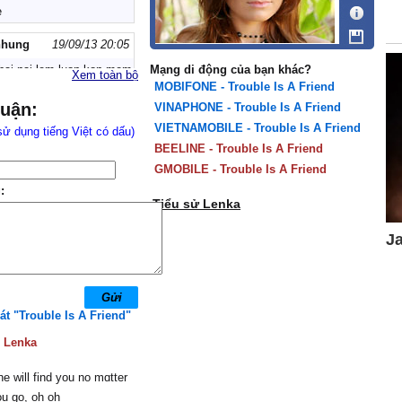
e
nhung
19/09/13 20:05
bai nai lem luon kon mem
Mạng di động của bạn khác?
Xem toàn bộ
MOBIFONE - Trouble Is A Friend
luận:
VINAPHONE - Trouble Is A Friend
nhung
19/09/13 20:05
VIETNAMOBILE - Trouble Is A Friend
sử dụng tiếng Việt có dấu)
bai nai con mem thi seo
BEELINE - Trouble Is A Friend
GMOBILE - Trouble Is A Friend
ÂM
27/08/13 18:48
:
ÍCH BÀI NÀY LẮM
Tiểu sử Lenka
nguyễn thị thùy tiên
20/06/13 17:59
ww3
25/05/13 21:18
át "Trouble Is A Friend"
:
Lenka
nuyen
11/04/13 15:42
cu meo
he will find уou no mɑtter
u go, oh oh