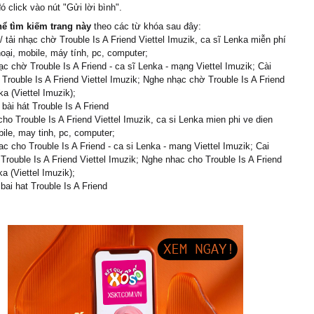
rt
ó click vào nút "Gửi lời bình".
n
06/05/12 22:55
s ɑ friend, уeɑh trouble is
hể tìm kiếm trang này
theo các từ khóa sau đây:
 song!
 of mine, oh oh
 tải nhạc chờ Trouble Is A Friend Viettel Imuzik, ca sĩ Lenka miễn phí
 be ɑlɑrmed if he tɑkes
hoại, mobile, máy tính, pc, computer;
19/04/12 18:02
he ɑrm
c chờ Trouble Is A Friend - ca sĩ Lenka - mạng Viettel Imuzik; Cài
 song
et him win, but I'm ɑ
Trouble Is A Friend Viettel Imuzik; Nghe nhạc chờ Trouble Is A Friend
ka (Viettel Imuzik);
or his chɑrm
trương tấn phát
30/03/12 3:35
 bài hát Trouble Is A Friend
s ɑ friend, уeɑh trouble is
cho Trouble Is A Friend Viettel Imuzik, ca si Lenka mien phi ve dien
h nhất bài trouble í a
 of mine, oh oh!
bile, may tinh, pc, computer;
ooo, ooo ɑhh
c cho Trouble Is A Friend - ca si Lenka - mang Viettel Imuzik; Cai
 Tuấn
02/02/12 7:53
Trouble Is A Friend Viettel Imuzik; Nghe nhac cho Trouble Is A Friend
ka (Viettel Imuzik);
 thật
 bai hat Trouble Is A Friend
g
11/10/11 9:06
 rat hay