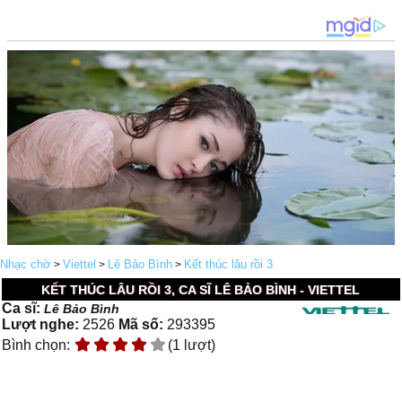
Nhạc chờ
Viettel
Lê Bảo Bình
Kết thúc lâu rồi 3
>
>
>
KẾT THÚC LÂU RỒI 3, CA SĨ LÊ BẢO BÌNH - VIETTEL
Ca sĩ:
Lê Bảo Bình
Lượt nghe:
2526
Mã số:
293395
Bình chọn:
(1 lượt)