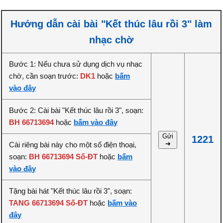
Hướng dẫn cài bài "Kết thúc lâu rồi 3" làm
nhạc chờ
Bước 1: Nếu chưa sử dụng dịch vụ nhạc
chờ, cần soạn trước:
DK1
hoặc
bấm
vào đây
Bước 2: Cài bài "Kết thúc lâu rồi 3", soạn:
BH 66713694
hoặc
bấm vào đây
Gửi
1221
➔
Cài riêng bài này cho một số điện thoại,
soạn:
BH 66713694 Số-ĐT
hoặc
bấm
vào đây
Tặng bài hát "Kết thúc lâu rồi 3", soạn:
TANG 66713694 Số-ĐT
hoặc
bấm vào
đây