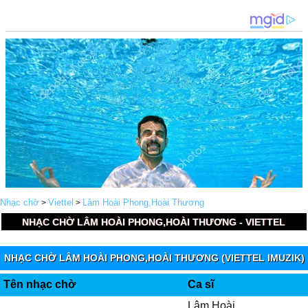
Nhạc chờ
Viettel
Lâm Hoài Phong,Hoài Thương
>
>
NHẠC CHỜ LÂM HOÀI PHONG,HOÀI THƯƠNG - VIETTEL
NHẠC CHỜ LÂM HOÀI PHONG,HOÀI THƯƠNG (VIETTEL IMUZIK)
Tên nhạc chờ
Ca sĩ
Lâm Hoài