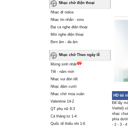
Nhạc chờ điện thoại
Nhạc đt nokia
Nhạc tin nhắn - sms
Đại ca nghe điện thoại
Mời nghe điện thoại
Đơn âm - đa âm
Nhạc chờ Theo ngày lễ
Mừng sinh nhật
Tết - năm mới
Nhạc vui đón tết
Nhạc đám cưới
Nhạc chờ mùa xuân
HD tải n
Valentine 14-2
Để lấy mã
Viettel) 
QT phụ nữ 8-3
nhạc chuô
Cá tháng tư 1-4
phía dưới
Quốc tế thiếu nhi 1-6
- 2 - 3 -