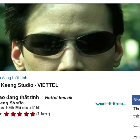
 đang thất tình
Keeng Studio - VIETTEL
o đang thất tình
Viettel Imuzik
-
Nhạ
eng Studio
e:
1045
Mã số:
74150
Thu
n:
(1 lượt)
thời
Cát
Em 