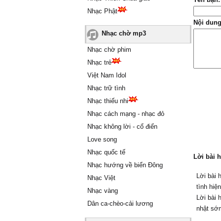
Nhạc Phật
Nội dung
Nhạc chờ mp3
Nhạc chờ phim
Nhạc trẻ
Việt Nam Idol
Nhạc trữ tình
Nhạc thiếu nhi
Nhạc cách mạng - nhạc đỏ
Nhạc không lời - cổ điển
Love song
Nhạc quốc tế
Lời bài 
Nhạc hướng về biển Đông
Lời bài 
Nhạc Việt
tình hiệ
Nhạc vàng
Lời bài 
Dân ca-chèo-cải lương
nhật sớ