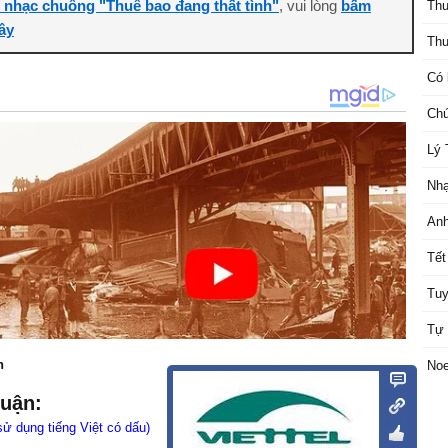
i nhạc chuông "Thuê bao đang thất tình"
, vui lòng
bấm
Thu
ây
Thu
Có 
Chú
Lý 
Nhạ
Anh
Tết
Tuy
Tự 
n
Noe
luận:
sử dụng tiếng Việt có dấu)