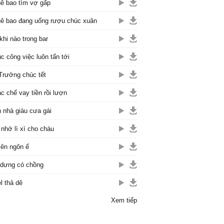
ê bao tìm vợ gấp
ê bao đang uống rượu chúc xuân
khi nào trong bar
c công việc luôn tấn tới
Trưởng chúc tết
c chế vay tiền rồi lượn
 nhà giàu cưa gái
 nhớ lì xì cho cháu
ên ngôn ế
dưng có chồng
l thả dê
Xem tiếp