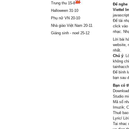
Trung thu 15-8
Để nghe 
Viettel I
Halloween 31-10
javascript
Phụ nữ VN 20-10
Để tải nh
Nhà giáo Việt Nam 20-11
click vào
nhạc. Nhạ
Giáng sinh - noel 25-12
Lời bài h
website, 
nhất.
Chú ý
: L
không chí
tainhacch
Để bình l
bạn sau đ
Bạn có t
Download/
Studio mi
Mã số nhạ
Imuzik; C
Thuê bao 
Lyric/ Lờ
Tai nhac 