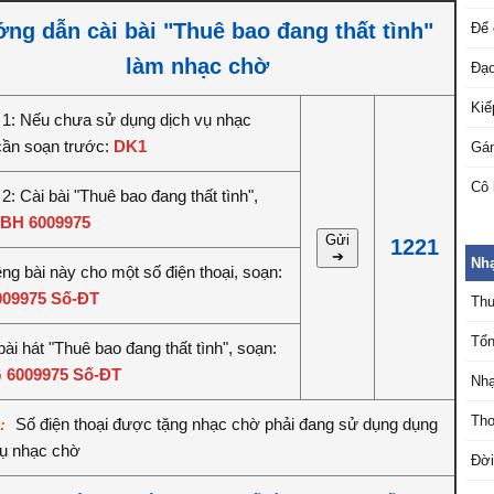
ng dẫn cài bài "Thuê bao đang thất tình"
Để 
làm nhạc chờ
Đạo
Kiế
1: Nếu chưa sử dụng dịch vụ nhạc
cần soạn trước:
DK1
Gán
Cô 
: Cài bài "Thuê bao đang thất tình",
BH 6009975
Gửi
1221
➔
Nhạ
êng bài này cho một số điện thoại, soạn:
009975 Số-ĐT
Thu
Tổn
ài hát "Thuê bao đang thất tình", soạn:
 6009975 Số-ĐT
Nhạ
Thơ
Số điện thoại được tặng nhạc chờ phải đang sử dụng dụng
ý:
vụ nhạc chờ
Đời