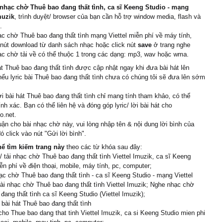
nhạc chờ Thuê bao đang thất tình, ca sĩ Keeng Studio - mạng
muzik
, trình duyệt/ browser của bạn cần hỗ trợ window media, flash và
.
ạc chờ Thuê bao đang thất tình mạng Viettel miễn phí về máy tính,
 nút download từ danh sách nhạc hoặc click nút
save
ở trang nghe
c chờ tải về có thể thuộc 1 trong các dạng: mp3, wav hoặc wma.
át Thuê bao đang thất tình được cập nhật ngay khi đưa bài hát lên
nếu lyric bài Thuê bao đang thất tình chưa có chúng tôi sẽ đưa lên sớm
ời bài hát Thuê bao đang thất tình chỉ mang tính tham khảo, có thể
nh xác. Bạn có thể liên hệ và đóng góp lyric/ lời bài hát cho
o.net.
uận cho bài nhạc chờ này, vui lòng nhập tên & nội dung lời bình của
ó click vào nút "Gửi lời bình".
hể tìm kiếm trang này
theo các từ khóa sau đây:
 tải nhạc chờ Thuê bao đang thất tình Viettel Imuzik, ca sĩ Keeng
ễn phí về điện thoại, mobile, máy tính, pc, computer;
c chờ Thuê bao đang thất tình - ca sĩ Keeng Studio - mạng Viettel
ài nhạc chờ Thuê bao đang thất tình Viettel Imuzik; Nghe nhạc chờ
đang thất tình ca sĩ Keeng Studio (Viettel Imuzik);
i bài hát Thuê bao đang thất tình
cho Thue bao dang that tinh Viettel Imuzik, ca si Keeng Studio mien phi