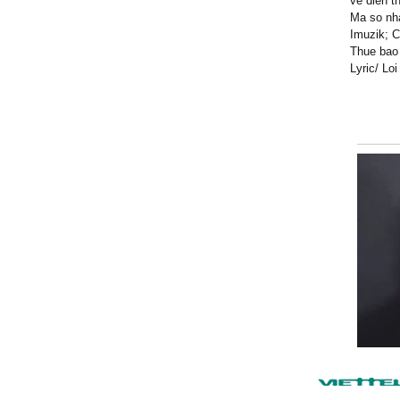
ve dien t
Ma so nha
Imuzik; C
Thue bao 
Lyric/ Lo