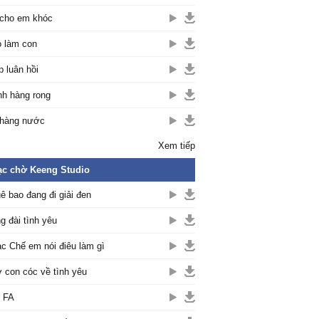
cho em khóc
 làm con
p luân hồi
h hàng rong
hàng nước
Xem tiếp
c chờ Keeng Studio
ê bao đang đi giải đen
g đài tình yêu
c Chế em nói điêu làm gì
 con cóc về tình yêu
 FA