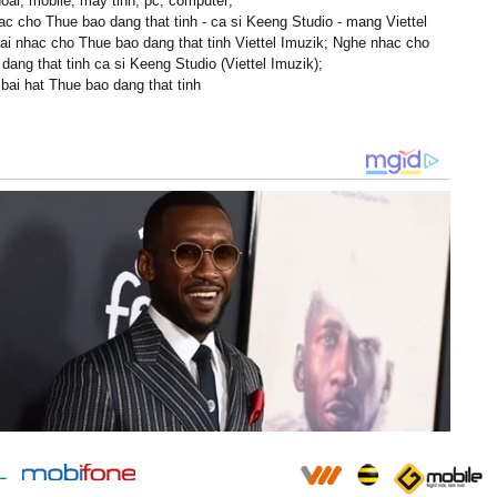
hoai, mobile, may tinh, pc, computer;
c cho Thue bao dang that tinh - ca si Keeng Studio - mang Viettel
ai nhac cho Thue bao dang that tinh Viettel Imuzik; Nghe nhac cho
dang that tinh ca si Keeng Studio (Viettel Imuzik);
i bai hat Thue bao dang that tinh