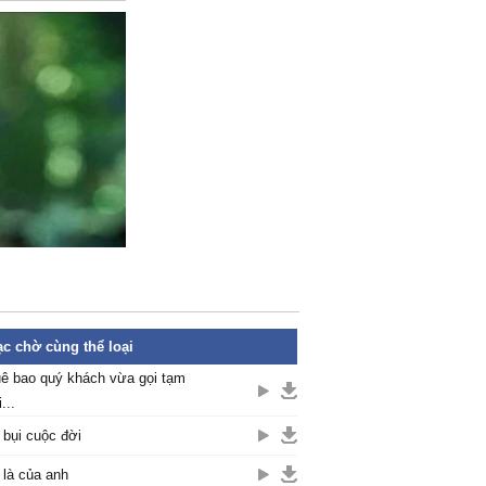
c chờ cùng thể loại
ê bao quý khách vừa gọi tạm
...
 bụi cuộc đời
là của anh