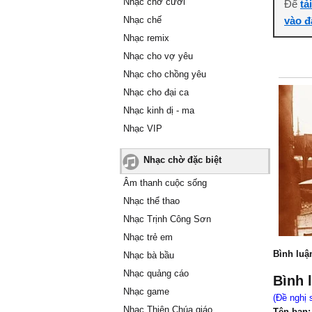
Nhạc chờ cười
Để
tả
Nhạc chế
vào đ
Nhạc remix
Nhạc cho vợ yêu
Nhạc cho chồng yêu
Nhạc cho đại ca
Nhạc kinh dị - ma
Nhạc VIP
Nhạc chờ đặc biệt
Âm thanh cuộc sống
Nhạc thể thao
Nhạc Trịnh Công Sơn
Nhạc trẻ em
Bình luậ
Nhạc bà bầu
Nhạc quảng cáo
Bình 
Nhạc game
(Đề nghị 
Nhạc Thiên Chúa giáo
Tên bạn: