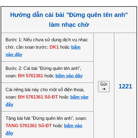
Hướng dẫn cài bài "Đừng quên tên anh"
làm nhạc chờ
Bước 1: Nếu chưa sử dụng dịch vụ nhạc
chờ, cần soạn trước:
DK1
hoặc
bấm
vào đây
Bước 2: Cài bài "Đừng quên tên anh",
soạn:
BH 5761361
hoặc
bấm vào đây
Gửi
1221
➔
Cài riêng bài này cho một số điện thoại,
soạn:
BH 5761361 Số-ĐT
hoặc
bấm vào
đây
Tặng bài hát "Đừng quên tên anh", soạn:
TANG 5761361 Số-ĐT
hoặc
bấm vào
đây