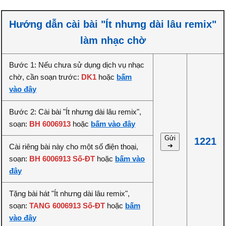
Hướng dẫn cài bài "Ít nhưng dài lâu remix"
làm nhạc chờ
Bước 1: Nếu chưa sử dụng dịch vụ nhạc
chờ, cần soạn trước:
DK1
hoặc
bấm
vào đây
Bước 2: Cài bài "Ít nhưng dài lâu remix",
soạn:
BH 6006913
hoặc
bấm vào đây
Gửi
1221
➔
Cài riêng bài này cho một số điện thoại,
soạn:
BH 6006913 Số-ĐT
hoặc
bấm vào
đây
Tặng bài hát "Ít nhưng dài lâu remix",
soạn:
TANG 6006913 Số-ĐT
hoặc
bấm
vào đây