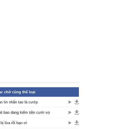
c chờ cùng thể loại
n tin nhắn tao là cướp
ê bao đang kiếm tiền cưới vợ
 bị lừa rồi bạn ơi