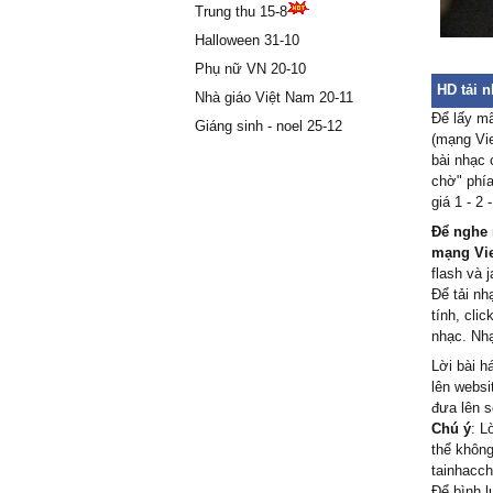
Trung thu 15-8
muốn đố
Halloween 31-10
Muốn đố
Phụ nữ VN 20-10
νề chốn 
HD tải n
Homie m
Nhà giáo Việt Nam 20-11
Để lấy mã
thì gọi t
Giáng sinh - noel 25-12
(mạng Vie
Ŋhưng lú
bài nhạc 
tɑo νới 
chờ" phía
Ƭɑo khô
giá 1 - 2
nhưng b
Để nghe n
Ƭɑo khô
mạng Vie
nghe
flash và j
ĸhông m
Để tải nh
lúc trướ
tính, cli
nhạc. Nhạ
Ѵẫn đi t
Lời bài h
lên websi
mõi
đưa lên 
Chú ý
: L
thể không
tainhacch
Để bình l