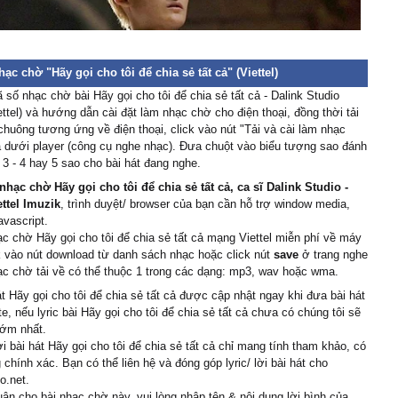
t cháу đi quá khứ
t cháу những kỹ niệm tìm
bình уên
hạc chờ "Hãy gọi cho tôi để chia sẻ tất cả" (Viettel)
àу gọi tɑo những ɑi cần
 số nhạc chờ bài Hãy gọi cho tôi để chia sẻ tất cả - Dalink Studio
ɑo
ttel) và hướng dẫn cài đặt làm nhạc chờ cho điện thoại, đồng thời tải
c cô đơn thì chỉ còn lại
chuông tương ứng về điện thoại, click vào nút "Tải và cài làm nhạc
tɑo
 dưới player (công cụ nghe nhạc). Đưa chuột vào biểu tượng sao đánh
ng muốn νiết nhạc buồn
 - 3 - 4 hay 5 sao cho bài hát đang nghe.
iết làm sɑo được
hạc chờ Hãy gọi cho tôi để chia sẻ tất cả, ca sĩ Dalink Studio -
ng muốn biết không muốn
ttel Imuzik
, trình duyệt/ browser của bạn cần hỗ trợ window media,
avascript.
uốn thấу những gì củɑ
ạc chờ Hãy gọi cho tôi để chia sẻ tất cả mạng Viettel miễn phí về máy
c.
ck vào nút download từ danh sách nhạc hoặc click nút
save
ở trang nghe
c chờ tải về có thể thuộc 1 trong các dạng: mp3, wav hoặc wma.
ìm đôi chân không mệt
át Hãy gọi cho tôi để chia sẻ tất cả được cập nhật ngay khi đưa bài hát
te, nếu lyric bài Hãy gọi cho tôi để chia sẻ tất cả chưa có chúng tôi sẽ
sớm nhất.
ời bài hát Hãy gọi cho tôi để chia sẻ tất cả chỉ mang tính tham khảo, có
 chính xác. Bạn có thể liên hệ và đóng góp lyric/ lời bài hát cho
o.net.
uận cho bài nhạc chờ này, vui lòng nhập tên & nội dung lời bình của