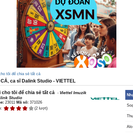
ho tôi để chia sẻ tất cả
Ả, ca sĩ Dalink Studio - VIETTEL
 cho tôi để chia sẻ tất cả
Viettel Imuzik
-
Nhạ
link Studio
e:
23011
Mã số:
371026
Soạ
n:
(2 lượt)
Thu
Alo