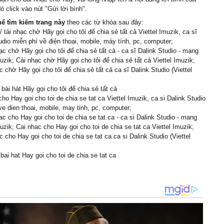
ó click vào nút "Gửi lời bình".
hể tìm kiếm trang này
theo các từ khóa sau đây:
 tải nhạc chờ Hãy gọi cho tôi để chia sẻ tất cả Viettel Imuzik, ca sĩ
udio miễn phí về điện thoại, mobile, máy tính, pc, computer;
c chờ Hãy gọi cho tôi để chia sẻ tất cả - ca sĩ Dalink Studio - mạng
muzik; Cài nhạc chờ Hãy gọi cho tôi để chia sẻ tất cả Viettel Imuzik;
 chờ Hãy gọi cho tôi để chia sẻ tất cả ca sĩ Dalink Studio (Viettel
 bài hát Hãy gọi cho tôi để chia sẻ tất cả
cho Hay goi cho toi de chia se tat ca Viettel Imuzik, ca si Dalink Studio
ve dien thoai, mobile, may tinh, pc, computer;
c cho Hay goi cho toi de chia se tat ca - ca si Dalink Studio - mang
muzik; Cai nhac cho Hay goi cho toi de chia se tat ca Viettel Imuzik;
 cho Hay goi cho toi de chia se tat ca ca si Dalink Studio (Viettel
 bai hat Hay goi cho toi de chia se tat ca