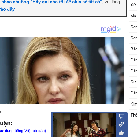
i nhạc chuông "Hãy gọi cho tôi để chia sẻ tất cả"
, vui lòng
Xử 
ào đây
Ma 
Son
Son
Bảo
Dàn
Dàn
Sư 
Dàn
Kim
n
Thô
luận:
sử dụng tiếng Việt có dấu)