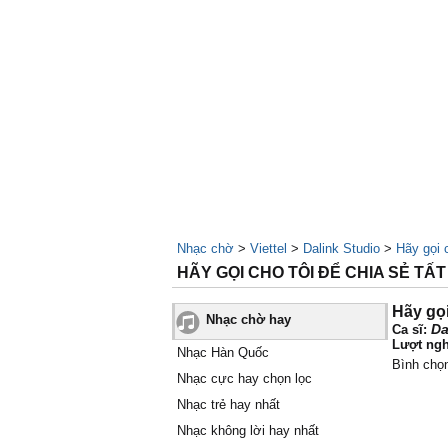
Nhạc chờ
>
Viettel
>
Dalink Studio
>
Hãy gọi c
HÃY GỌI CHO TÔI ĐỂ CHIA SẺ TẤT C
Hãy gọi
Nhạc chờ hay
Da
Ca sĩ:
Lượt ngh
Nhạc Hàn Quốc
Bình chọ
Nhạc cực hay chọn lọc
Nhạc trẻ hay nhất
Nhạc không lời hay nhất