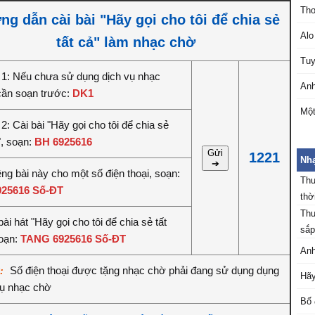
Thơ
g dẫn cài bài "Hãy gọi cho tôi để chia sẻ
Alo
tất cả" làm nhạc chờ
Tuy
1: Nếu chưa sử dụng dịch vụ nhạc
Anh
cần soạn trước:
DK1
Một
: Cài bài "Hãy gọi cho tôi để chia sẻ
", soạn:
BH 6925616
Gửi
1221
Nhạ
➔
êng bài này cho một số điện thoại, soạn:
Thu
925616 Số-ĐT
thời
Thu
ài hát "Hãy gọi cho tôi để chia sẻ tất
sắp
soạn:
TANG 6925616 Số-ĐT
Anh
Số điện thoại được tặng nhạc chờ phải đang sử dụng dụng
ý:
Hãy
vụ nhạc chờ
Bố 