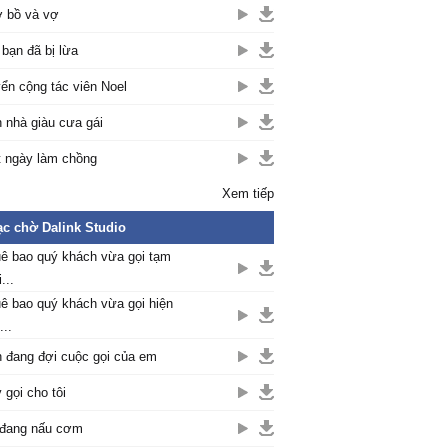
 bồ và vợ
 bạn đã bị lừa
ển cộng tác viên Noel
 nhà giàu cưa gái
 ngày làm chồng
Xem tiếp
c chờ Dalink Studio
ê bao quý khách vừa gọi tạm
...
ê bao quý khách vừa gọi hiện
...
 đang đợi cuộc gọi của em
 gọi cho tôi
đang nấu cơm