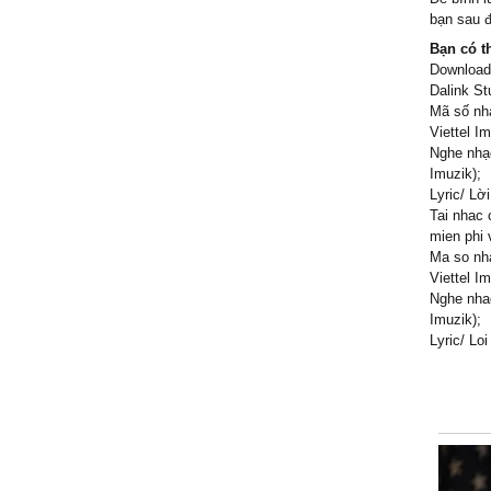
bạn sau đ
Bạn có t
Download/
Dalink St
Mã số nhạ
Viettel I
Nghe nhạc
Imuzik);
Lyric/ Lời
Tai nhac 
mien phi 
Ma so nha
Viettel I
Nghe nhac
Imuzik);
Lyric/ Loi