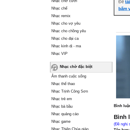
Nhạc chờ cười
Để
tả
Nhạc chế
bấm v
Nhạc remix
Nhạc cho vợ yêu
Nhạc cho chồng yêu
Nhạc cho đại ca
Nhạc kinh dị - ma
Nhạc VIP
Nhạc chờ đặc biệt
Âm thanh cuộc sống
Nhạc thể thao
Nhạc Trịnh Công Sơn
Nhạc trẻ em
Bình luậ
Nhạc bà bầu
Nhạc quảng cáo
Bình 
Nhạc game
(Đề nghị 
Nhạc Thiên Chúa giáo
Tên bạn: