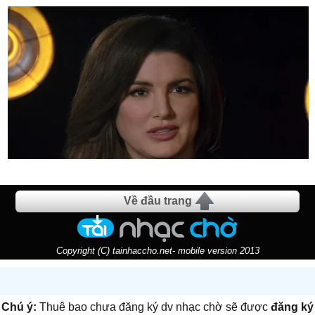
Về đầu trang
Copyright (C) tainhaccho.net- mobile version 2013
Chú ý:
Thuê bao chưa đăng ký dv nhạc chờ sẽ được
đăng ký