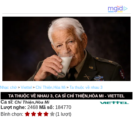
Nhạc chờ
Viettel
Chí Thiện,Hòa Mi
Ta thuộc về nhau 3
>
>
>
TA THUỘC VỀ NHAU 3, CA SĨ CHÍ THIỆN,HÒA MI - VIETTEL
Ca sĩ:
Chí Thiện,Hòa Mi
Lượt nghe:
2468
Mã số:
184770
Bình chọn:
(1 lượt)