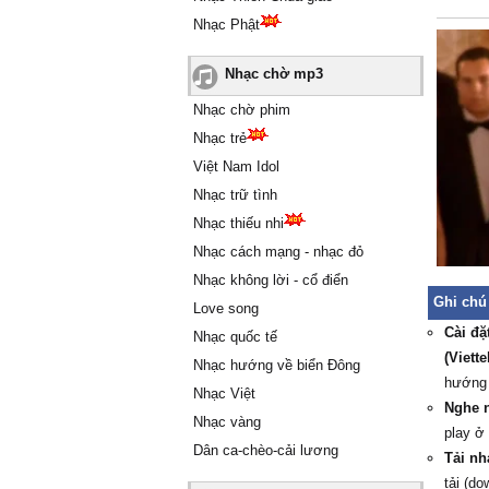
Nhạc Phật
Nhạc chờ mp3
Nhạc chờ phim
Nhạc trẻ
Việt Nam Idol
Nhạc trữ tình
Nhạc thiếu nhi
Nhạc cách mạng - nhạc đỏ
Nhạc không lời - cổ điển
Ghi chú
Love song
Cài đặ
Nhạc quốc tế
(Viett
Nhạc hướng về biển Đông
hướng
Nhạc Việt
Nghe n
Nhạc vàng
play ở
Dân ca-chèo-cải lương
Tải nh
tải (do