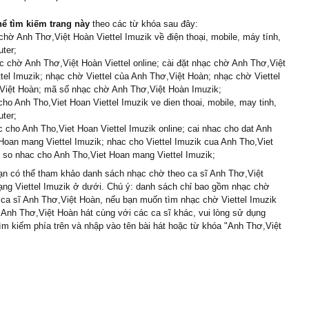
hể tìm kiếm trang này
theo các từ khóa sau đây:
chờ Anh Thơ,Việt Hoàn Viettel Imuzik về điện thoại, mobile, máy tính,
ter;
 chờ Anh Thơ,Việt Hoàn Viettel online; cài đặt nhạc chờ Anh Thơ,Việt
tel Imuzik; nhạc chờ Viettel của Anh Thơ,Việt Hoàn; nhạc chờ Viettel
Việt Hoàn; mã số nhạc chờ Anh Thơ,Việt Hoàn Imuzik;
cho Anh Tho,Viet Hoan Viettel Imuzik ve dien thoai, mobile, may tinh,
ter;
 cho Anh Tho,Viet Hoan Viettel Imuzik online; cai nhac cho dat Anh
Hoan mang Viettel Imuzik; nhac cho Viettel Imuzik cua Anh Tho,Viet
 so nhac cho Anh Tho,Viet Hoan mang Viettel Imuzik;
n có thể tham khảo danh sách nhạc chờ theo ca sĩ Anh Thơ,Việt
ng Viettel Imuzik ở dưới. Chú ý: danh sách chỉ bao gồm nhạc chờ
 ca sĩ Anh Thơ,Việt Hoàn, nếu bạn muốn tìm nhạc chờ Viettel Imuzik
 Anh Thơ,Việt Hoàn hát cùng với các ca sĩ khác, vui lòng sử dụng
ìm kiếm phía trên và nhập vào tên bài hát hoặc từ khóa "Anh Thơ,Việt