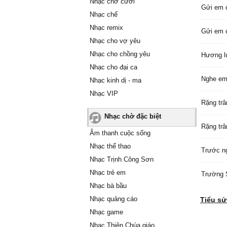
Nhạc chờ cười
Gửi em 
Nhạc chế
Nhạc remix
Gửi em 
Nhạc cho vợ yêu
Nhạc cho chồng yêu
Hương l
Nhạc cho đại ca
Nghe em 
Nhạc kinh dị - ma
Nhạc VIP
Rặng tr
Nhạc chờ đặc biệt
Rặng tr
Âm thanh cuộc sống
Nhạc thể thao
Trước n
Nhạc Trịnh Công Sơn
Nhạc trẻ em
Trường 
Nhạc bà bầu
Nhạc quảng cáo
Tiểu sử
Nhạc game
Nhạc Thiên Chúa giáo