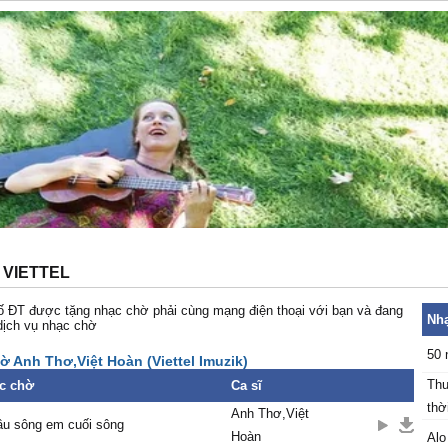
 VIETTEL
 ĐT được tặng nhạc chờ phải cùng mạng điện thoại với bạn và đang
Nhạ
dịch vụ nhạc chờ
50 
ờ Anh Thơ,Việt Hoàn (Viettel Imuzik)
Thu
c chờ
Ca sĩ
thời
Anh Thơ,Việt
ầu sông em cuối sông
Hoàn
Alo