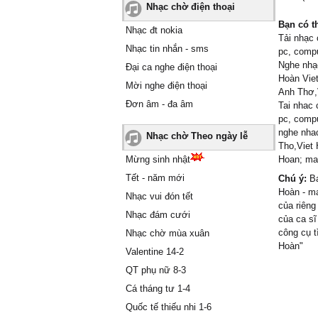
Nhạc chờ điện thoại
Bạn có t
Nhạc đt nokia
Tải nhạc 
Nhạc tin nhắn - sms
pc, compu
Nghe nhạc
Đại ca nghe điện thoại
Hoàn Viet
Mời nghe điện thoại
Anh Thơ,
Đơn âm - đa âm
Tai nhac 
pc, compu
nghe nhac
Nhạc chờ Theo ngày lễ
Tho,Viet 
Mừng sinh nhật
Hoan; ma
Tết - năm mới
Chú ý:
Bạ
Hoàn - mạ
Nhạc vui đón tết
của riêng
Nhạc đám cưới
của ca sĩ
công cụ t
Nhạc chờ mùa xuân
Hoàn"
Valentine 14-2
QT phụ nữ 8-3
Cá tháng tư 1-4
Quốc tế thiếu nhi 1-6