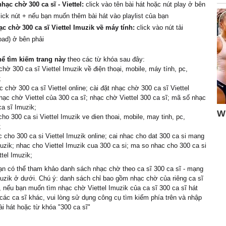
hạc chờ 300 ca sĩ - Viettel:
click vào tên bài hát hoặc nút play ở bên
click nút + nếu bạn muốn thêm bài hát vào playlist của bạn
ạc chờ 300 ca sĩ Viettel Imuzik về máy tính:
click vào nút tải
oad) ở bên phải
hể tìm kiếm trang này
theo các từ khóa sau đây:
chờ 300 ca sĩ Viettel Imuzik về điện thoại, mobile, máy tính, pc,
;
 chờ 300 ca sĩ Viettel online; cài đặt nhạc chờ 300 ca sĩ Viettel
hạc chờ Viettel của 300 ca sĩ; nhạc chờ Viettel 300 ca sĩ; mã số nhạc
a sĩ Imuzik;
cho 300 ca si Viettel Imuzik ve dien thoai, mobile, may tinh, pc,
;
 cho 300 ca si Viettel Imuzik online; cai nhac cho dat 300 ca si mang
muzik; nhac cho Viettel Imuzik cua 300 ca si; ma so nhac cho 300 ca si
tel Imuzik;
n có thể tham khảo danh sách nhạc chờ theo ca sĩ 300 ca sĩ - mạng
muzik ở dưới. Chú ý: danh sách chỉ bao gồm nhạc chờ của riêng ca sĩ
, nếu bạn muốn tìm nhạc chờ Viettel Imuzik của ca sĩ 300 ca sĩ hát
các ca sĩ khác, vui lòng sử dụng công cụ tìm kiếm phía trên và nhập
ài hát hoặc từ khóa "300 ca sĩ"