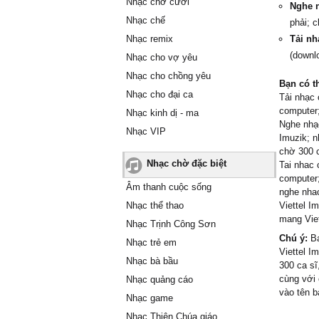
Nhạc chờ cười
Nghe n
Nhạc chế
phải; 
Nhạc remix
Tải nh
(downl
Nhạc cho vợ yêu
Nhạc cho chồng yêu
Bạn có t
Nhạc cho đại ca
Tải nhạc 
computer
Nhạc kinh dị - ma
Nghe nhạc
Nhạc VIP
Imuzik; n
chờ 300 c
Nhạc chờ đặc biệt
Tai nhac 
computer
Âm thanh cuộc sống
nghe nhac
Nhạc thể thao
Viettel I
mang Viet
Nhạc Trịnh Công Sơn
Chú ý:
Bạ
Nhạc trẻ em
Viettel I
Nhạc bà bầu
300 ca sĩ
cùng với 
Nhạc quảng cáo
vào tên b
Nhạc game
Nhạc Thiên Chúa giáo