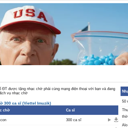
 ĐT được tặng nhạc chờ phải cùng mạng điện thoại với bạn và đang
Nhạ
dịch vụ nhạc chờ
50 
 300 ca sĩ (Viettel Imuzik)
Thu
c chờ
Ca sĩ
thời
 con
300 ca sĩ
Alo