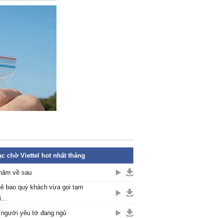
c chờ Viettel hot nhất tháng
năm về sau
ê bao quý khách vừa gọi tạm
...
 người yêu tớ đang ngủ