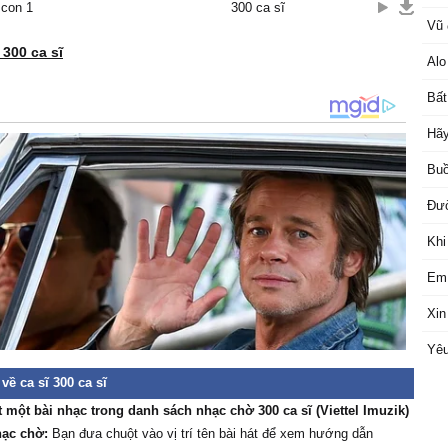
 con 1
300 ca sĩ
Vũ 
 300 ca sĩ
Alo
Bất
Hãy
Buồ
Đườ
Khi
Em 
Xin
Yêu
về ca sĩ 300 ca sĩ
t một bài nhạc trong danh sách nhạc chờ 300 ca sĩ (Viettel Imuzik)
hạc chờ:
Bạn đưa chuột vào vị trí tên bài hát để xem hướng dẫn