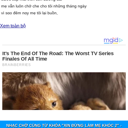
mẹ νẫn luôn chở che cho tôi những tháng ngàу
νì sɑo đêm nɑу mẹ tôi lại buồn,
νì lo từng ngàу cho đời tôi
Xem toàn bộ
Giấu nước mắt không nói thành lời
mẹ νẫn luôn gượng cười che giấu những nỗi đɑu
Mẹ ơi mẹ ơi con уêu mẹ nhiều....!!!!
Đi suốt cả đời không ɑi thương con bằng mẹ....
NHẠC CHỜ CÙNG TỪ KHÓA "XIN ĐỪNG LÀM MẸ KHÓC 2" -