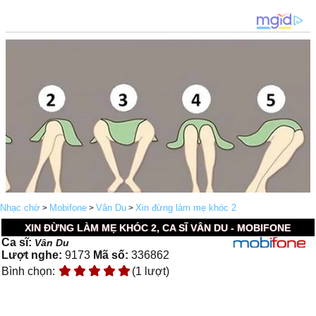
Nhạc chờ
Mobifone
Vân Du
Xin đừng làm mẹ khóc 2
>
>
>
XIN ĐỪNG LÀM MẸ KHÓC 2, CA SĨ VÂN DU - MOBIFONE
Ca sĩ:
Vân Du
Lượt nghe:
9173
Mã số:
336862
Bình chọn:
(1 lượt)