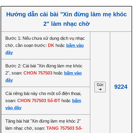
Hướng dẫn cài bài "Xin đừng làm mẹ khóc
2" làm nhạc chờ
Bước 1: Nếu chưa sử dụng dịch vụ nhạc
chờ, cần soạn trước:
DK
hoặc
bấm vào
đây
Bước 2: Cài bài "Xin đừng làm mẹ khóc
2", soạn:
CHON 757503
hoặc
bấm vào
đây
Gửi
9224
➔
Cài riêng bài này cho một số điện thoại,
soạn:
CHON 757503 Số-ĐT
hoặc
bấm
vào đây
Tặng bài hát "Xin đừng làm mẹ khóc 2"
làm nhạc chờ, soạn:
TANG 757503 Số-