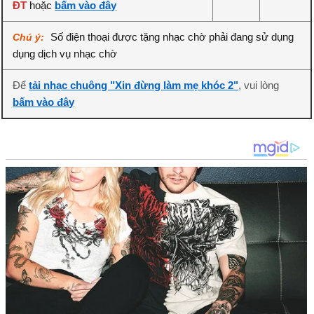
ĐT
hoặc
bấm vào đây
Số điện thoại được tặng nhạc chờ phải đang sử dụng
Chú ý:
dụng dịch vụ nhạc chờ
Để
tải nhạc chuông "Xin đừng làm mẹ khóc 2"
, vui lòng
bấm vào đây